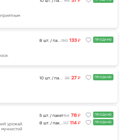
37
10 шт. / пакет
49
гоприятным
₽
133
ПРОДАНО
8 шт. / пакет
150
осе.
₽
27
ПРОДАНО
10 шт. / пакет
35
₽
78
ПРОДАНО
5 шт. / пакет
84
₽
114
ПРОДАНО
8 шт. / пакет
117
ний урожай.
и мучнистой