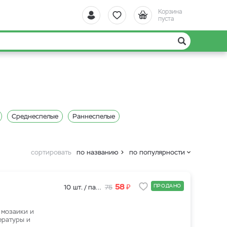
Корзина
пуста
Среднеспелые
Раннеспелые
сортировать
по названию
по популярности
₽
58
ПРОДАНО
10 шт. / пакет
75
 мозаики и
ературы и