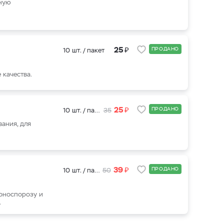
ьную
₽
25
ПРОДАНО
10 шт. / пакет
 качества.
₽
25
ПРОДАНО
10 шт. / пакет
35
ания, для
₽
39
ПРОДАНО
10 шт. / пакет
50
роноспорозу и
.