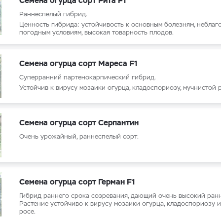
Семена огурца сорт Рита F1
Раннеспелый гибрид.
Ценность гибрида: устойчивость к основным болезням, небла
погодным условиям, высокая товарность плодов.
Семена огурца сорт Мареса F1
Суперранний партенокарпический гибрид.
Устойчив к вирусу мозаики огурца, кладоспориозу, мучнистой р
Семена огурца сорт Серпантин
Очень урожайный, раннеспелый сорт.
Семена огурца сорт Герман F1
Гибрид раннего срока созревания, дающий очень высокий ран
Растение устойчиво к вирусу мозаики огурца, кладоспориозу 
росе.