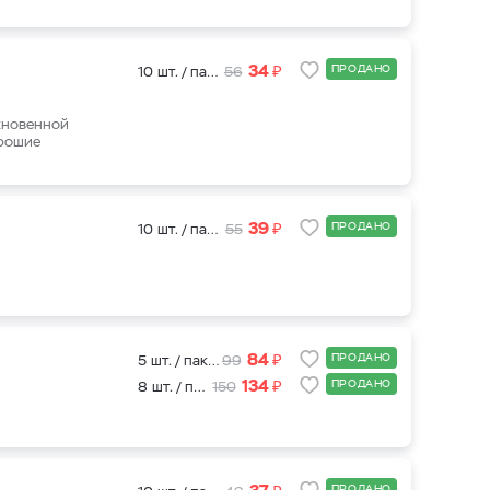
₽
34
ПРОДАНО
10 шт. / пакет
56
кновенной
орошие
₽
39
ПРОДАНО
10 шт. / пакет
55
₽
84
ПРОДАНО
5 шт. / пакет
99
₽
134
ПРОДАНО
8 шт. / пакет
150
₽
ПРОДАНО