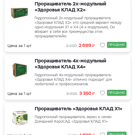
Проращиватель 2х-модульный
«Здоровья КЛАД Х2»
Гидропонный 2х-модульный проращиватель
«Здоровья КЛАД Х2» это средний вариант между
одно-модульным Х1 и Х4 (4-х модульным). Он
вбирает в себя все преимущества этих
проращивателейю
₽
2 699
ПРОДАНО
Цена за 1 шт
3 200
Проращиватель 4х-модульный
«Здоровья КЛАД Х4»
Гидропонный 4х-модульный проращиватель
«Здоровья КЛАД Х4» отлично подходит для
любителей и профессионалов.
₽
3 350
ПРОДАНО
Цена за 1 шт
3 900
Проращиватель «Здоровья КЛАД Х1»
Гидропонный проращиватель зерен и семян
Домашний АэроСАД «Здоровья КЛАД Х1»
₽
ПРОДАНО