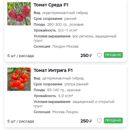
Томат Среда F1
Вид
: индетерминантный гибрид
Срок созревания
: ранний
Плоды
: 280-300 гр., розовые
Урожайность
: 9,5-11 кг/м²
Условия выращивания
: все регионы, защищенный
грунт
Селекция
: Лондон-Москва
₽
250
ПРОДАНО
5 шт / рассада
Томат Интрига F1
Вид
: детерминантный гибрид
Срок созревания
: ультра ранний
Плоды
: 85-140 гр., красные
Урожайность
: 5,9 кг/м²
Условия выращивания
: защищенный и открытый
грунт
Селекция
: Москва-Лондон
₽
250
ПРОДАНО
5 шт / рассада