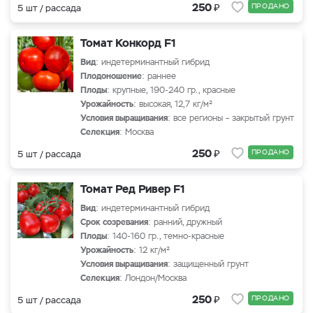
₽
250
ПРОДАНО
5 шт / рассада
Томат Конкорд F1
Вид
: индетерминантный гибрид
Плодоношение
: раннее
Плоды
: крупные, 190-240 гр., красные
Урожайность
: высокая, 12,7 кг/м²
Условия выращивания
: все регионы – закрытый грунт
Селекция
: Москва
₽
250
ПРОДАНО
5 шт / рассада
Томат Ред Ривер F1
Вид
: индетерминантный гибрид
Срок созревания
: ранний, дружный
Плоды
: 140-160 гр., темно-красные
Урожайность
: 12 кг/м²
Условия выращивания
: защищенный грунт
Селекция
: Лондон/Москва
₽
250
ПРОДАНО
5 шт / рассада