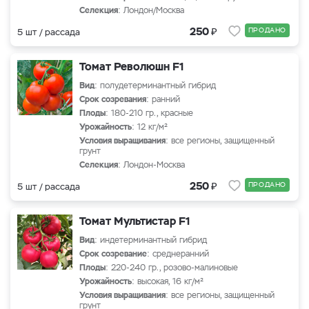
Селекция
: Лондон/Москва
₽
250
ПРОДАНО
5 шт / рассада
Томат Революшн F1
Вид
: полудетерминантный гибрид
Срок созревания
: ранний
Плоды
: 180-210 гр., красные
Урожайность
: 12 кг/м²
Условия выращивания
: все регионы, защищенный
грунт
Селекция
: Лондон-Москва
₽
250
ПРОДАНО
5 шт / рассада
Томат Мультистар F1
Вид
: индетерминантный гибрид
Срок созревание
: среднеранний
Плоды
: 220-240 гр., розово-малиновые
Урожайность
: высокая, 16 кг/м²
Условия выращивания
: все регионы, защищенный
грунт