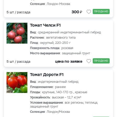
Селекция
: Лондон-Москва
₽
300
ПРОДАНО
5 шт / рассада
Томат Челси F1
Вид
: среднеранний индетерминантный гибрид
Растение
: вегетативного типа
Плод
: округлый, 220-250 г
Поверхность плода
: розовая
Место выращивания
: защищенный грунт
цена по заявке
ПРОДАНО
5 шт / рассада
Томат Дороти F1
Вид
: индетерминантный гибрид
Плодоношение
: раннее
Плоды
: крупные, 140-170 гр., красные
Урожайность
: высокая – 12,7 кг/м²
Условия выращивания
: все регионы, теплица,
защищенный грунт
Селекция
: Лондон/Москва