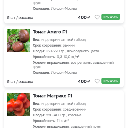
грунт
Селекция
: Лондон-Москва
₽
400
ПРОДАНО
5 шт / рассада
Томат Амиго F1
Вид
: индетерминантный гибрид
Срок созревания
: ранний
Плоды
: 160-220 гр., шоколадного цвета
Урожайность
: 9,3-10,0 кг/м²
Условия выращивания
: все регионы, защищенный
грунт
Селекция
: Лондон-Москва
₽
400
ПРОДАНО
5 шт / рассада
Томат Матрикс F1
Вид
: индетерминантный гибрид
Срок созревания
: среднеранний
Плоды
: 220-400 гр., красные
Урожайность
: 11 кг/м²
Условия выращивания
: защищенный грунт