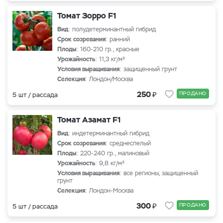
Томат Зорро F1
Вид
: полудетерминантный гибрид
Срок созревания
: ранний
Плоды
: 160-210 гр., красные
Урожайность
: 11,3 кг/м²
Условия выращивания
: защищенный грунт
Селекция
: Лондон/Москва
₽
250
ПРОДАНО
5 шт / рассада
Томат Азамат F1
Вид
: индетерминантный гибрид
Срок созревания
: среднеспелый
Плоды
: 220-240 гр., малиновый
Урожайность
: 9,8 кг/м²
Условия выращивания
: все регионы, защищенный
грунт
Селекция
: Лондон-Москва
₽
300
ПРОДАНО
5 шт / рассада