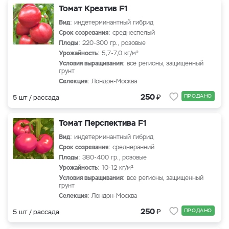
Томат Креатив F1
Вид
: индетерминантный гибрид
Срок созревания
: среднеспелый
Плоды
: 220-300 гр., розовые
Урожайность
: 5,7-7,0 кг/м²
Условия выращивания
: все регионы, защищенный
грунт
Селекция
: Лондон-Москва
₽
250
ПРОДАНО
5 шт / рассада
Томат Перспектива F1
Вид
: индетерминантный гибрид
Срок созревания
: среднеранний
Плоды
: 380-400 гр., розовые
Урожайность
: 10-12 кг/м²
Условия выращивания
: все регионы, защищенный
грунт
Селекция
: Лондон-Москва
₽
250
ПРОДАНО
5 шт / рассада