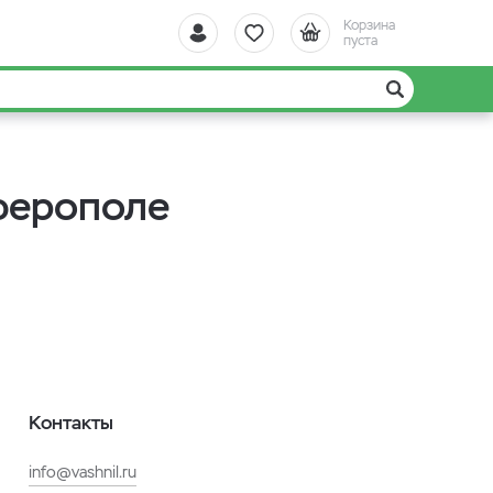
Корзина
пуста
ферополе
Контакты
info@vashnil.ru