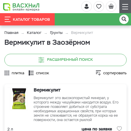
КАТАЛОГ ТОВАРОВ
Главная
Каталог
Грунты
Вермикулит
Вермикулит в Заозёрном
РАСШИРЕННЫЙ ПОИСК
плитка
список
сортировать
Вермикулит
Вермикулит это высокопористый минерал, у
которого между чешуйками находится воздух. Его
строение позволяет добиться от субстрата
необходимых аэрационных свойств, при которых
земля не слеживается, не образуется корка на ее
поверхности, она остается рыхлой
цена по заявке
2 л