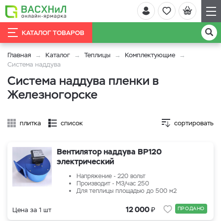
КАТАЛОГ ТОВАРОВ
Главная
Каталог
Теплицы
Комплектующие
Система наддува
Система наддува пленки в
Железногорске
плитка
список
сортировать
Вентилятор наддува ВР120
электрический
Напряжение - 220 вольт
Производит - М3/час 250
Для теплицы площадью до 500 м2
₽
12 000
ПРОДАНО
Цена за 1 шт