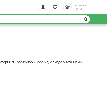
Корзина
пуста
тории п.Краснообск (Васхнил) с видеофиксацией и