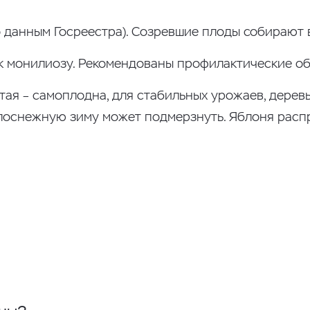
о данным Госреестра). Созревшие плоды собирают 
 к монилиозу. Рекомендованы профилактические об
лтая – самоплодна, для стабильных урожаев, дерев
лоснежную зиму может подмерзнуть. Яблоня распр