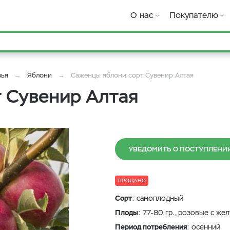
О нас
Покупателю
вья
Яблони
Саженцы яблони сорт Сувенир Алтая
 Сувенир Алтая
УВЕДОМИТЬ О ПОСТУПЛЕНИ
ПРОДАНО
Сорт
: самоплодный
Плоды
: 77-80 гр., розовые с же
Период потребления
: осенний