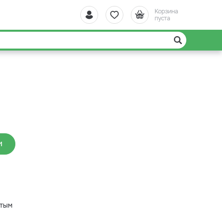
Корзина
пуста
И
лтым