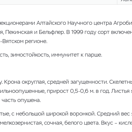
екционерами Алтайского Научного центра Агробиоте
, Пекинская и Бельфлер. В 1999 году сорт включен
-Вятском регионе.
ть, зимостойкость, иммунитет к парше.
у. Крона округлая, средней загущенности. Скелет
сильноопушенные, прирост 0,5-0,6 м. в год. Листь
 часть опушена.
ые, с небольшой широкой воронкой. Средний вес я
елкозернистая, сочная, белого цвета. Вкус – кисл