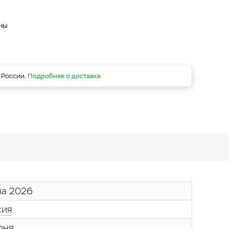
оны
 России.
Подробнее о доставке
на 2026
сия
оня