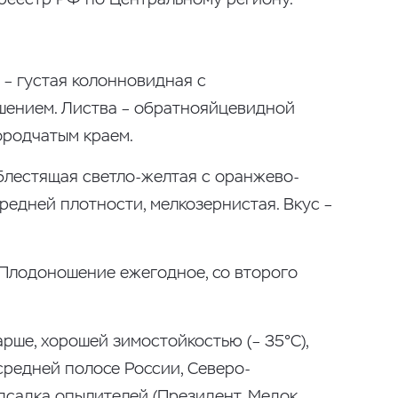
 – густая колонновидная с
ушением. Листва – обратнояйцевидной
ородчатым краем.
 блестящая светло-желтая с оранжево-
средней плотности, мелкозернистая. Вкус –
. Плодоношение ежегодное, со второго
рше, хорошей зимостойкостью (– 35°С),
средней полосе России, Северо-
садка опылителей (Президент, Медок,