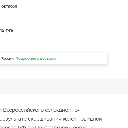
а октября
12 т/га
 России.
Подробнее о доставке
и Всероссийского селекционно-
 результате скрещивания колонновидной
треестр РФ по Центральному региону.