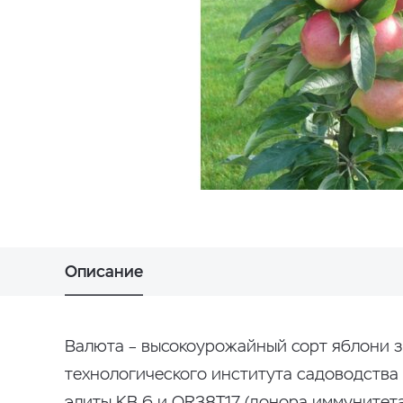
Описание
Валюта – высокоурожайный сорт яблони з
технологического института садоводства
элиты КВ 6 и OR38T17 (донора иммунитета