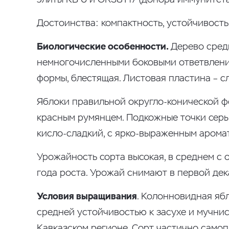
Достоинства: компактность, устойчивость 
Биологические особенности.
Дерево сред
немногочисленными боковыми ответвления
формы, блестящая. Листовая пластина – 
Яблоки правильной округло-конической фо
красным румянцем. Подкожные точки серые,
кисло-сладкий, с ярко-выраженным аромат
Урожайность сорта высокая, в среднем с о
года роста. Урожай снимают в первой дека
Условия выращивания
. Колонновидная яб
средней устойчивостью к засухе и мучнис
Кавказском регионе. Сорт частично само