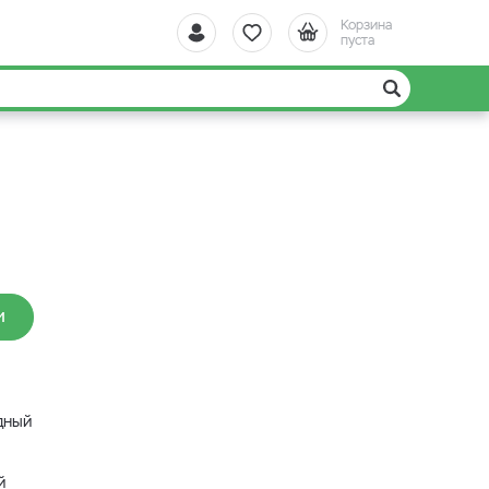
Корзина
пуста
И
дный
й