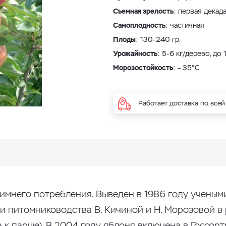
Съемная зрелость
: первая декад
Самоплодность
: частичная
Плоды
: 130-240 гр.
Урожайность
: 5-6 кг/дерево, до 1
Морозостойкость
: – 35°С
Работает доставка по всей
имнего потребления. Выведен в 1986 году ученым
 и питомниководства В. Кичиной и Н. Морозовой в
 к парше). В 2004 году яблоня включена в Госсор