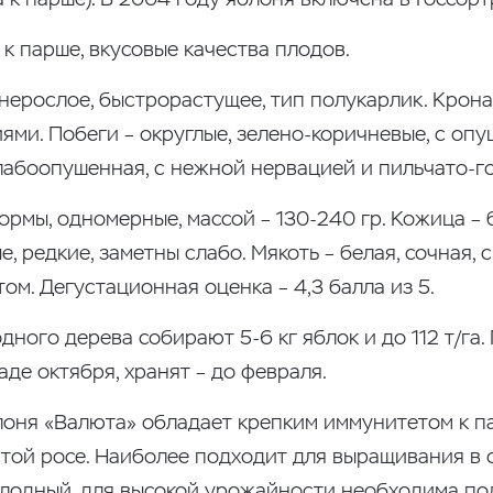
к парше, вкусовые качества плодов.
нерослое, быстрорастущее, тип полукарлик. Крона
ми. Побеги – округлые, зелено-коричневые, с оп
слабоопушенная, с нежной нервацией и пильчато-г
рмы, одномерные, массой – 130-240 гр. Кожица –
 редкие, заметны слабо. Мякоть – белая, сочная, 
ом. Дегустационная оценка – 4,3 балла из 5.
дного дерева собирают 5-6 кг яблок и до 112 т/га
де октября, хранят – до февраля.
лоня «Валюта» обладает крепким иммунитетом к па
той росе. Наиболее подходит для выращивания в 
плодный, для высокой урожайности необходима под