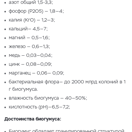
азот общий 1,5-3,3;
фосфор (Р2О5) — 1,8—4;
калия (КгО) — 1,2—3;
кальций— 4,5—7;
магний — 0,5—1,6;
железо — 0,6—1,3;
медь — 0,03—0,04;
цинк — 0,08—0,09;
марганец — 0,06— 0,09;
бактериальная флора— до 2000 млрд колоний в 1
г биогумуса.
влажность биогумуса — 40—50%;
кислотность (рН)—6,5—7,2;
Достоинства биогумуса:
Биогумус обладает гранулированной структурой,