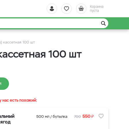
Корзина
пуста
) кассетная 100 шт
кассетная 100 шт
И
у нас есть похожий:
₽
альный
550
500 мл / бутылка
700
 ягод