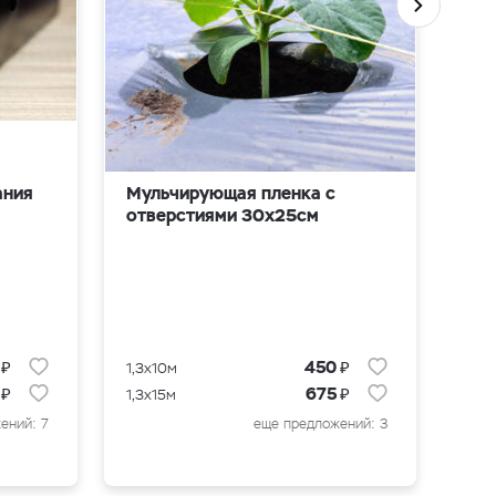
ания
Мульчирующая пленка с
Эми
отверстиями 30х25см
шаг
₽
₽
0
450
1,3x10м
10м
₽
₽
0
675
1,3x15м
50м
ений: 7
еще предложений: 3