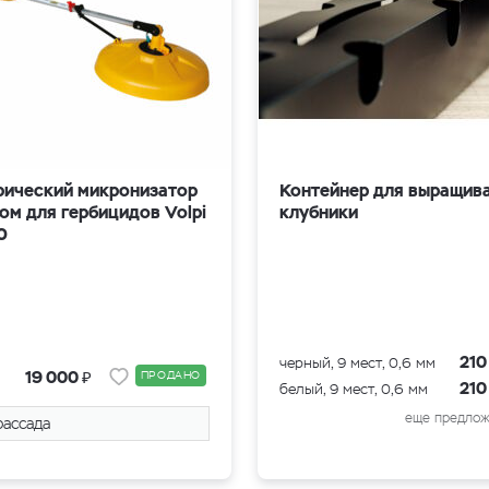
рический микронизатор
Контейнер для выращив
ом для гербицидов Volpi
клубники
0
21
черный, 9 мест, 0,6 мм
₽
19 000
ПРОДАНО
21
белый, 9 мест, 0,6 мм
еще предлож
рассада