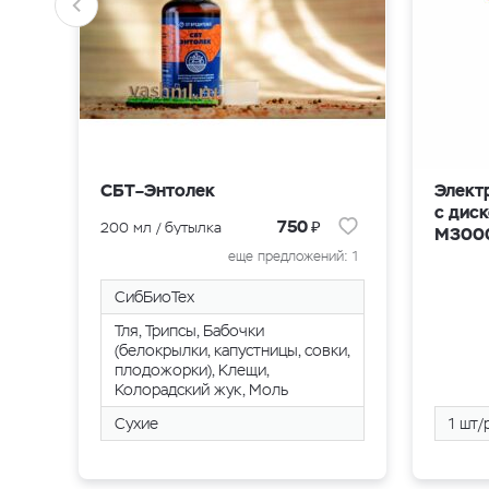
СБТ–Энтолек
Элект
с диск
₽
750
200 мл / бутылка
M300
еще предложений: 1
СибБиоТех
Тля, Трипсы, Бабочки
(белокрылки, капустницы, совки,
плодожорки), Клещи,
Колорадский жук, Моль
Сухие
1 шт/