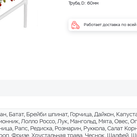
Труба, D: 60мм
Работает доставка по всей
н, Батат, Брейби шпинат, Горчица, Дайкон, Капуста
монник, Лолло Россо, Лук, Мангольд, Мята, Овес, О
ица, Рапс, Редиска, Розмарин, Руккола, Салат Корн
кроп, Фризе, Хрустальная трава, Чеснок, Шалфей, Ш