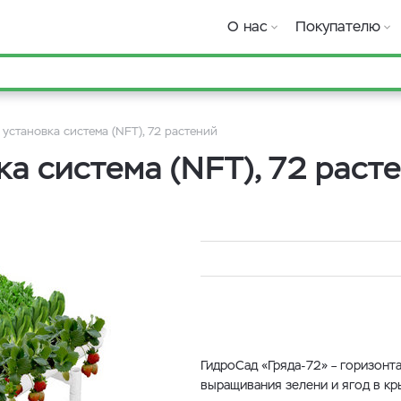
О нас
Покупателю
установка система (NFT), 72 растений
а система (NFT), 72 раст
ГидроСад «Гряда-72» – горизонт
выращивания зелени и ягод в к