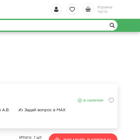
Корзина
пуста
в наличии
гин А.В. ✍
Задай вопрос в MAX
Итого:
1
шт.