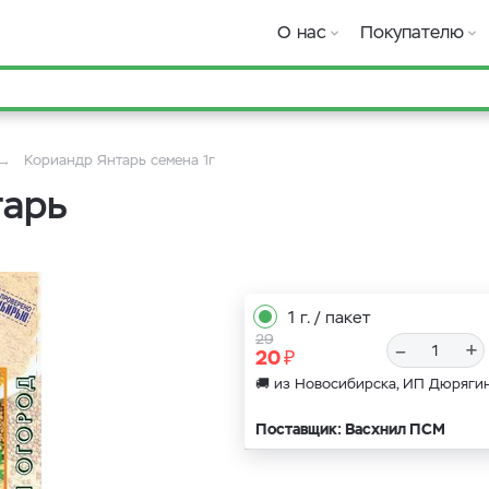
О нас
Покупателю
Кориандр Янтарь семена 1г
тарь
1 г. / пакет
29
–
+
₽
20
🚚 из Новосибирска, ИП Дюря
Поставщик: Васхнил ПСМ