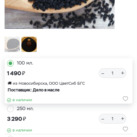
100 мл.
₽
–
+
1 490
🚚 из Новосибирска, ООО ЦветСиб БГС
Поставщик: Дело в масле
в наличии
250 мл.
₽
–
+
3 290
в наличии