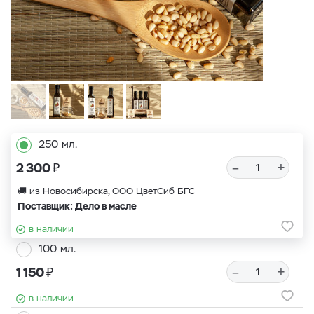
250 мл.
₽
–
+
2 300
🚚 из Новосибирска, ООО ЦветСиб БГС
Поставщик: Дело в масле
в наличии
100 мл.
₽
–
+
1 150
в наличии