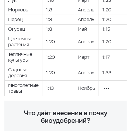
Лук
1:10
Март
1:23
Морковь
1:8
Апрель
1:20
Перец
1:8
Апрель
1:20
Огурец
1:8
Май
1:15
Цветочные
1:20
Апрель
1:20
растения
Тепличные
1:20
Март
1:17
культуры
Садовые
1:20
Апрель
1:33
деревья
Многолетные
1:13
Ноябрь
---
травы
Что даёт внесение в почву
биоудобрений?