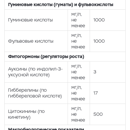
Гуминовые кислоты (гуматы) и фульвокислоты
мг/л,
Гуминовые кислоты
не
1000
менее
мг/л,
Фульвовые кислоты
не
1000
менее
Фитогормоны (регуляторы роста)
мг/л,
Ауксины (по индолил-3-
не
3
уксусной кислоте)
менее
мг/л,
Гибберелины (по
не
17
гиббереловой кислоте)
менее
мг/л,
Цитокинины (по
не
500
кинетину)
менее
Макробиологические показатели