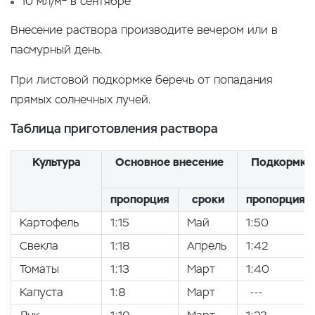
10 мл/м
в сентябре
Внесение раствора производите вечером или в
пасмурный день.
При листовой подкормке беречь от попадания
прямых солнечных лучей.
Таблица приготовления раствора
Культура
Основное внесение
Подкормка 
пропорция
сроки
пропорция
Картофель
1:15
Май
1:50
Свекла
1:18
Апрель
1:42
Томаты
1:13
Март
1:40
Капуста
1:8
Март
---