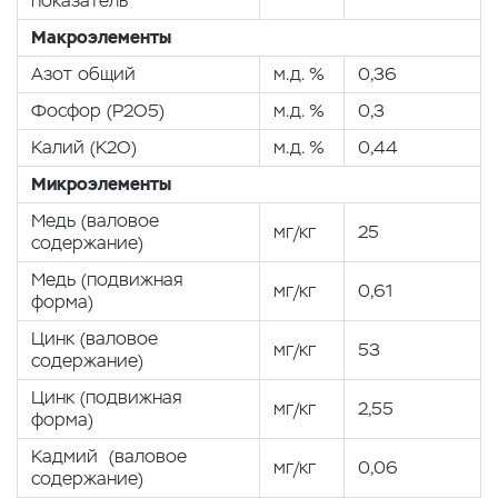
показатель
Макроэлементы
Азот общий
м.д. %
0,36
Фосфор (P2O5)
м.д. %
0,3
Калий (K2O)
м.д. %
0,44
Микроэлементы
Медь (валовое
мг/кг
25
содержание)
Медь (подвижная
мг/кг
0,61
форма)
Цинк (валовое
мг/кг
53
содержание)
Цинк (подвижная
мг/кг
2,55
форма)
Кадмий (валовое
мг/кг
0,06
содержание)