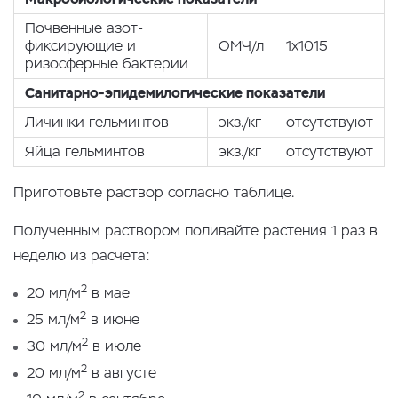
Почвенные азот-
фиксирующие и
ОМЧ/л
1х1015
ризосферные бактерии
Санитарно-эпидемилогические показатели
Личинки гельминтов
экз./кг
отсутствуют
Яйца гельминтов
экз./кг
отсутствуют
Приготовьте раствор согласно таблице.
Полученным раствором поливайте растения 1 раз в
неделю из расчета:
2
20 мл/м
в мае
2
25 мл/м
в июне
2
30 мл/м
в июле
2
20 мл/м
в августе
2