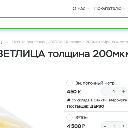
О нас
Покупателю
ц
Пленка для теплиц СВЕТЛИЦА толщина 200мкм ширина 4 метр
СВЕТЛИЦА толщина 200мкм
3м, погонный метр
₽
–
+
450
🚚 со склада в Санкт-Петербурге
Поставщик: ДЕРЗО
3*10м
₽
–
+
4 500