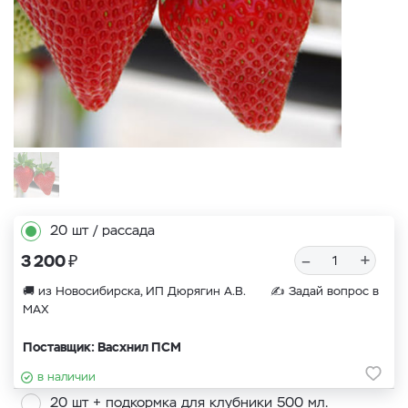
20 шт / рассада
₽
–
+
3 200
🚚 из Новосибирска, ИП Дюрягин А.В. ✍
Задай вопрос в
MAX
Поставщик: Васхнил ПСМ
в наличии
20 шт + подкормка для клубники 500 мл.