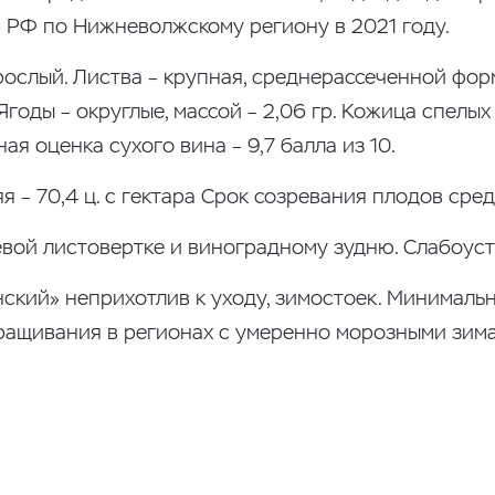
р РФ по Нижневолжскому региону в 2021 году.
ослый. Листва – крупная, среднерассеченной форм
 Ягоды – округлые, массой – 2,06 гр. Кожица спелых
я оценка сухого вина – 9,7 балла из 10.
 – 70,4 ц. с гектара Срок созревания плодов сре
вой листовертке и виноградному зудню. Слабоуст
ский» неприхотлив к уходу, зимостоек. Минималь
ыращивания в регионах с умеренно морозными зим