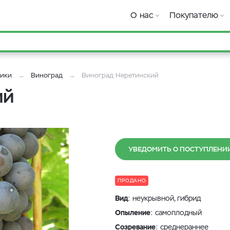
О нас
Покупателю
ники
Виноград
Виноград Неретинский
ий
УВЕДОМИТЬ О ПОСТУПЛЕНИ
ПРОДАНО
Вид
: неукрывной, гибрид
Опыление
: самоплодный
Созревание
: среднераннее