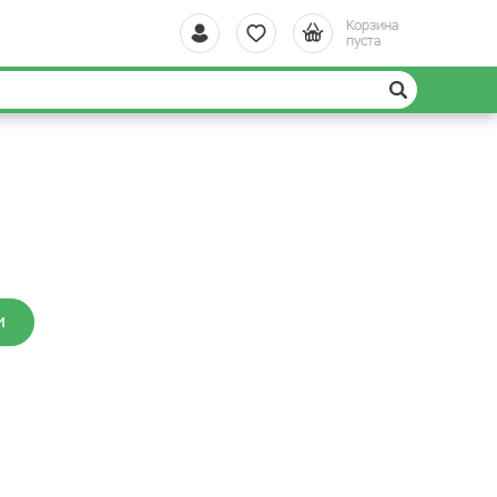
Корзина
пуста
И