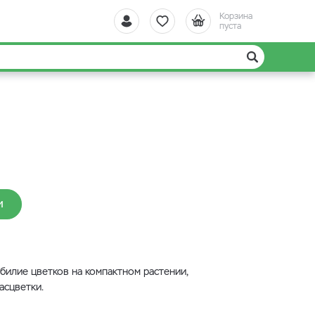
Корзина
пуста
И
обилие цветков на компактном растении,
асцветки.