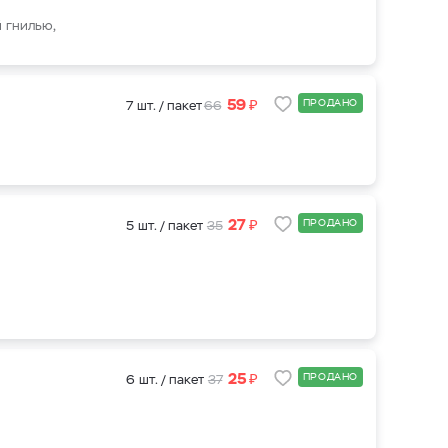
 гнилью,
₽
59
ПРОДАНО
7 шт. / пакет
66
₽
27
ПРОДАНО
5 шт. / пакет
35
₽
25
ПРОДАНО
6 шт. / пакет
37