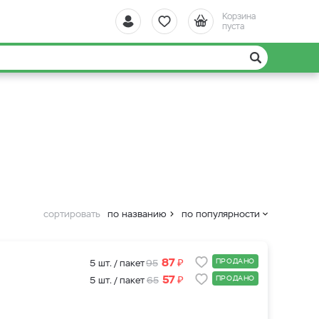
Корзина
пуста
сортировать
по названию
по популярности
₽
87
ПРОДАНО
5 шт. / пакет
95
₽
57
ПРОДАНО
5 шт. / пакет
65