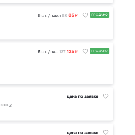
₽
85
ПРОДАНО
5 шт. / пакет
93
₽
125
ПРОДАНО
5 шт. / пакет
137
цена по заявке
концу,
цена по заявке