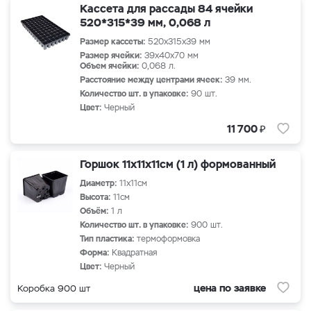
Кассета для рассады 84 ячейки
520*315*39 мм, 0,068 л
Размер кассеты:
520х315х39 мм
Размер ячейки:
39х40х70 мм
Объем ячейки:
0,068 л.
Расстояние между центрами ячеек:
39 мм.
Количество шт. в упаковке:
90 шт.
Цвет:
Черный
₽
11 700
Горшок 11х11х11см (1 л) формованный
Диаметр:
11х11см
Высота:
11см
Объём:
1 л
Количество шт. в упаковке:
900 шт.
Тип пластика:
термоформовка
Форма:
Квадратная
Цвет:
Черный
цена по заявке
Коробка 900 шт