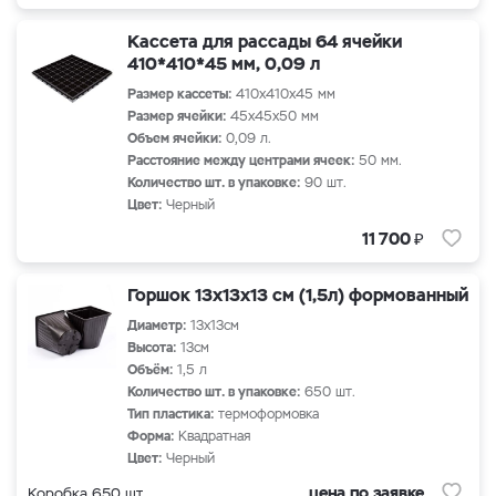
Кассета для рассады 64 ячейки
410*410*45 мм, 0,09 л
Размер кассеты:
410х410х45 мм
Размер ячейки:
45х45х50 мм
Объем ячейки:
0,09 л.
Расстояние между центрами ячеек:
50 мм.
Количество шт. в упаковке:
90 шт.
Цвет:
Черный
₽
11 700
Горшок 13х13х13 см (1,5л) формованный
Диаметр:
13х13см
Высота:
13см
Объём:
1,5 л
Количество шт. в упаковке:
650 шт.
Тип пластика:
термоформовка
Форма:
Квадратная
Цвет:
Черный
цена по заявке
Коробка 650 шт