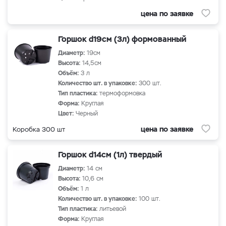
цена по заявке
Горшок d19см (3л) формованный
Диаметр:
19см
Высота:
14,5см
Объём:
3 л
Количество шт. в упаковке:
300 шт.
Тип пластика:
термоформовка
Форма:
Круглая
Цвет:
Черный
цена по заявке
Коробка 300 шт
Горшок d14см (1л) твердый
Диаметр:
14 см
Высота:
10,6 см
Объём:
1 л
Количество шт. в упаковке:
100 шт.
Тип пластика:
литьевой
Форма:
Круглая