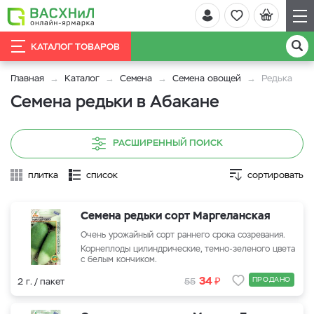
КАТАЛОГ ТОВАРОВ
Главная
Каталог
Семена
Семена овощей
Редька
Семена редьки в Абакане
РАСШИРЕННЫЙ ПОИСК
плитка
список
сортировать
Семена редьки сорт Маргеланская
Очень урожайный сорт раннего срока созревания.
Корнеплоды цилиндрические, темно-зеленого цвета
с белым кончиком.
₽
34
ПРОДАНО
2 г. / пакет
55