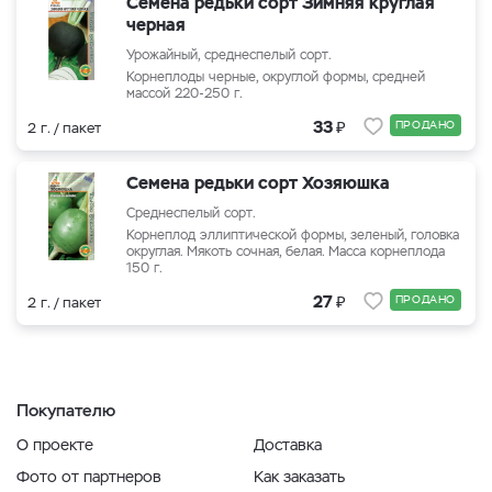
Семена редьки сорт Зимняя круглая
черная
Урожайный, среднеспелый сорт.
Корнеплоды черные, округлой формы, средней
массой 220-250 г.
₽
33
ПРОДАНО
2 г. / пакет
Семена редьки сорт Хозяюшка
Среднеспелый сорт.
Корнеплод эллиптической формы, зеленый, головка
округлая. Мякоть сочная, белая. Масса корнеплода
150 г.
₽
27
ПРОДАНО
2 г. / пакет
Покупателю
О проекте
Доставка
Фото от партнеров
Как заказать