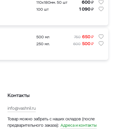
₽
600
110x180мм. 50 шт
₽
1 090
100 шт
₽
650
500 мл
750
₽
500
250 мл.
600
Контакты
info@vashnil.ru
Товар можно забрать с наших складов (после
предварительного заказа):
Адреса и контакты