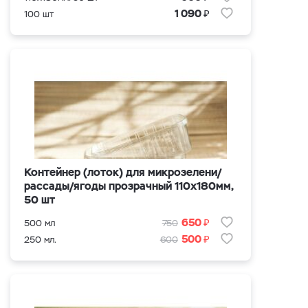
₽
1 090
100 шт
Контейнер (лоток) для микрозелени/
рассады/ягоды прозрачный 110х180мм,
50 шт
₽
650
500 мл
750
₽
500
250 мл.
600