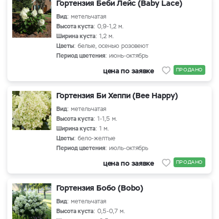
Гортензия Беби Лейс (Baby Lace)
Вид
: метельчатая
Высота куста
: 0,9-1,2 м.
Ширина куста
: 1,2 м.
Цветы
: белые, осенью розовеют
Период цветения
: июнь-октябрь
цена по заявке
ПРОДАНО
Гортензия Би Хеппи (Bee Happy)
Вид
: метельчатая
Высота куста
: 1-1,5 м.
Ширина куста
: 1 м.
Цветы
: бело-желтые
Период цветения
: июль-октябрь
цена по заявке
ПРОДАНО
Гортензия Бобо (Bobo)
Вид
: метельчатая
Высота куста
: 0,5-0,7 м.