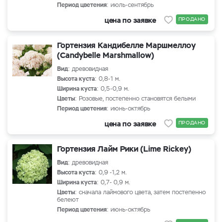
Период цветения
: июль-сентябрь
цена по заявке
ПРОДАНО
Гортензия Кандибелле Маршмеллоу
(Candybelle Marshmallow)
Вид
: древовидная
Высота куста
: 0,8-1 м.
Ширина куста
: 0,5-0,9 м.
Цветы
: Розовые, постепенно становятся белыми
Период цветения
: июнь-октябрь
цена по заявке
ПРОДАНО
Гортензия Лайм Рики (Lime Rickey)
Вид
: древовидная
Высота куста
: 0,9 -1,2 м.
Ширина куста
: 0,7- 0,9 м.
Цветы
: сначала лаймового цвета, затем постепенно
белеют
Период цветения
: июнь-октябрь