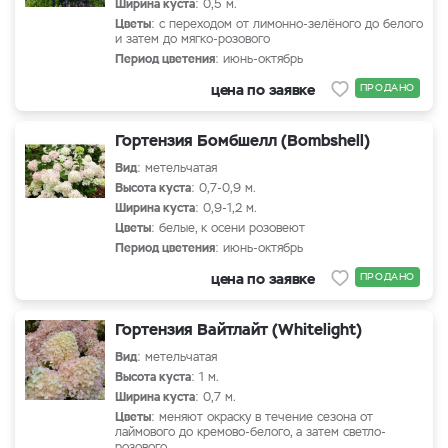
Ширина куста
: 0,5 м.
Цветы
: с переходом от лимонно-зелёного до белого
и затем до мягко-розового
Период цветения
: июнь-октябрь
цена по заявке
ПРОДАНО
Гортензия Бомбшелл (Bombshell)
Вид
: метельчатая
Высота куста
: 0,7-0,9 м.
Ширина куста
: 0,9-1,2 м.
Цветы
: белые, к осени розовеют
Период цветения
: июнь-октябрь
цена по заявке
ПРОДАНО
Гортензия Вайтлайт (Whitelight)
Вид
: метельчатая
Высота куста
: 1 м.
Ширина куста
: 0,7 м.
Цветы
: меняют окраску в течение сезона от
лаймового до кремово-белого, а затем светло-
розового