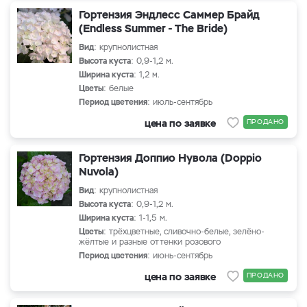
Гортензия Эндлесс Саммер Брайд
(Endless Summer - The Bride)
Вид
: крупнолистная
Высота куста
: 0,9-1,2 м.
Ширина куста
: 1,2 м.
Цветы
: белые
Период цветения
: июль-сентябрь
цена по заявке
ПРОДАНО
Гортензия Доппио Нувола (Doppio
Nuvola)
Вид
: крупнолистная
Высота куста
: 0,9-1,2 м.
Ширина куста
: 1-1,5 м.
Цветы
: трёхцветные, сливочно-белые, зелёно-
жёлтые и разные оттенки розового
Период цветения
: июнь-сентябрь
цена по заявке
ПРОДАНО