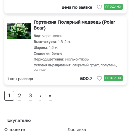
цена по заявке
ПРОДАНО
Гортензия Полярный медведь (Polar
Bear)
Вид
: черешковая
Высота куста
: 1,8-2 м.
Ширина
: 1,5 м.
Соцветия
: белые
Период цветения
: июль-октябрь
Условия выращивания
: открытый грунт, полутень,
солнце
₽
500
ПРОДАНО
1 шт / рассада
1
2
3
›
»
Покупателю
О проекте
Доставка