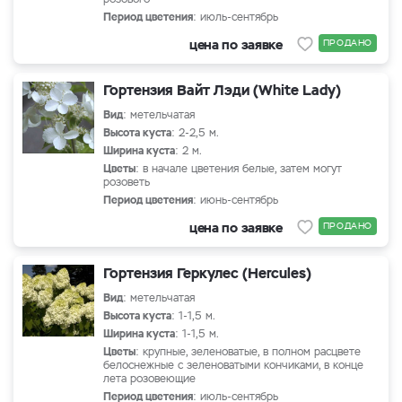
Период цветения
: июль-сентябрь
цена по заявке
ПРОДАНО
Гортензия Вайт Лэди (White Lady)
Вид
: метельчатая
Высота куста
: 2-2,5 м.
Ширина куста
: 2 м.
Цветы
: в начале цветения белые, затем могут
розоветь
Период цветения
: июнь-сентябрь
цена по заявке
ПРОДАНО
Гортензия Геркулес (Hercules)
Вид
: метельчатая
Высота куста
: 1-1,5 м.
Ширина куста
: 1-1,5 м.
Цветы
: крупные, зеленоватые, в полном расцвете
белоснежные с зеленоватыми кончиками, в конце
лета розовеющие
Период цветения
: июль-сентябрь