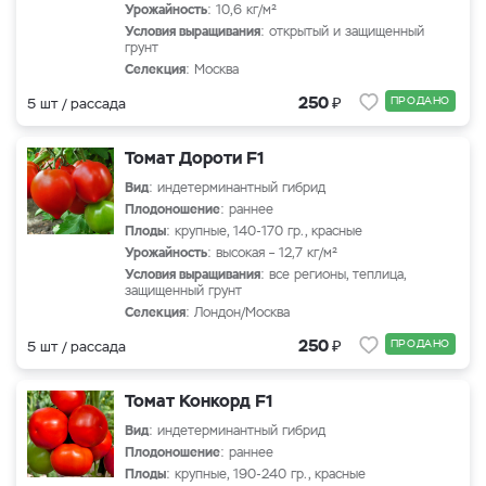
Урожайность
: 10,6 кг/м²
Условия выращивания
: открытый и защищенный
грунт
Селекция
: Москва
₽
250
ПРОДАНО
5 шт / рассада
Томат Дороти F1
Вид
: индетерминантный гибрид
Плодоношение
: раннее
Плоды
: крупные, 140-170 гр., красные
Урожайность
: высокая – 12,7 кг/м²
Условия выращивания
: все регионы, теплица,
защищенный грунт
Селекция
: Лондон/Москва
₽
250
ПРОДАНО
5 шт / рассада
Томат Конкорд F1
Вид
: индетерминантный гибрид
Плодоношение
: раннее
Плоды
: крупные, 190-240 гр., красные