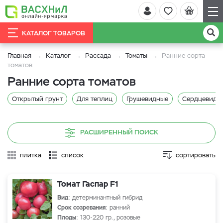
КАТАЛОГ ТОВАРОВ
Главная
Каталог
Рассада
Томаты
Ранние сорта
томатов
Ранние сорта томатов
Открытый грунт
Для теплиц
Грушевидные
Сердцевидн
РАСШИРЕННЫЙ ПОИСК
плитка
список
сортировать
Томат Гаспар F1
Вид
: детерминантный гибрид
Срок созревания
: ранний
Плоды
: 130-220 гр., розовые