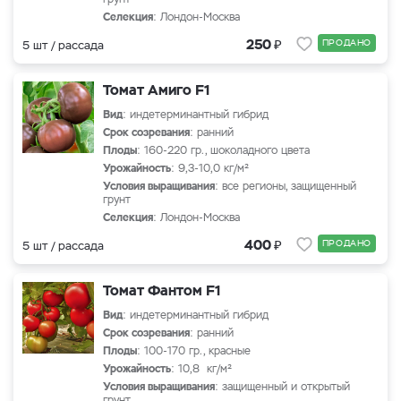
Селекция
: Лондон-Москва
₽
250
ПРОДАНО
5 шт / рассада
Томат Амиго F1
Вид
: индетерминантный гибрид
Срок созревания
: ранний
Плоды
: 160-220 гр., шоколадного цвета
Урожайность
: 9,3-10,0 кг/м²
Условия выращивания
: все регионы, защищенный
грунт
Селекция
: Лондон-Москва
₽
400
ПРОДАНО
5 шт / рассада
Томат Фантом F1
Вид
: индетерминантный гибрид
Срок созревания
: ранний
Плоды
: 100-170 гр., красные
Урожайность
: 10,8 кг/м²
Условия выращивания
: защищенный и открытый
грунт