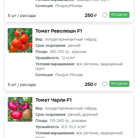
Селекция
: Лондон/Москва
₽
250
ПРОДАНО
5 шт / рассада
Томат Революшн F1
Вид
: полудетерминантный гибрид
Срок созревания
: ранний
Плоды
: 180-210 гр., красные
Урожайность
: 12 кг/м²
Условия выращивания
: все регионы, защищенный
грунт
Селекция
: Лондон-Москва
₽
250
ПРОДАНО
5 шт / рассада
Томат Чарли F1
Вид
: полудетерминантный гибрид
Срок созревания
: ранний, дружный
Плоды
: 110-240 гр., розовые
Урожайность
: 9,5-10,0 кг/м²
Условия выращивания
: все регионы, защищенный
грунт