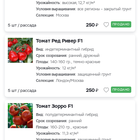
Урожайность
: высокая, 12,7 кг/м²
Условия выращивания
: все регионы – закрытый грунт
Селекция
: Москва
₽
250
ПРОДАНО
5 шт / рассада
Томат Ред Ривер F1
Вид
: индетерминантный гибрид
Срок созревания
: ранний, дружный
Плоды
: 140-160 гр., темно-красные
Урожайность
: 12 кг/м²
Условия выращивания
: защищенный грунт
Селекция
: Лондон/Москва
₽
250
ПРОДАНО
5 шт / рассада
Томат Зорро F1
Вид
: полудетерминантный гибрид
Срок созревания
: ранний
Плоды
: 160-210 гр., красные
Урожайность
: 11,3 кг/м²
Условия выращивания
: защищенный грунт