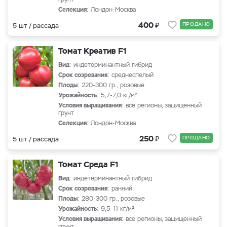
Селекция
: Лондон-Москва
₽
400
ПРОДАНО
5 шт / рассада
Томат Креатив F1
Вид
: индетерминантный гибрид
Срок созревания
: среднеспелый
Плоды
: 220-300 гр., розовые
Урожайность
: 5,7-7,0 кг/м²
Условия выращивания
: все регионы, защищенный
грунт
Селекция
: Лондон-Москва
₽
250
ПРОДАНО
5 шт / рассада
Томат Среда F1
Вид
: индетерминантный гибрид
Срок созревания
: ранний
Плоды
: 280-300 гр., розовые
Урожайность
: 9,5-11 кг/м²
Условия выращивания
: все регионы, защищенный
грунт