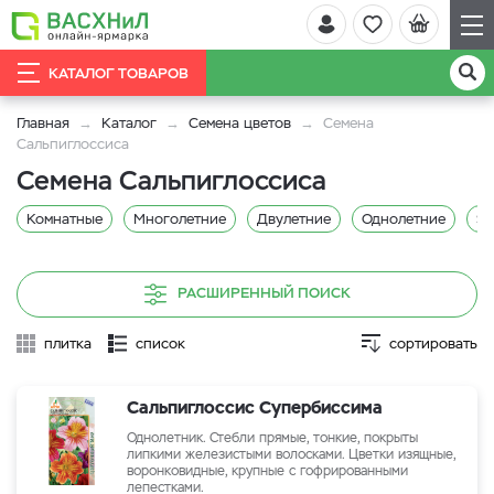
КАТАЛОГ ТОВАРОВ
Главная
Каталог
Семена цветов
Семена
Сальпиглоссиса
Семена Сальпиглоссиса
Комнатные
Многолетние
Двулетние
Однолетние
Sa
РАСШИРЕННЫЙ ПОИСК
плитка
список
сортировать
Сальпиглоссис Супербиссима
Однолетник. Стебли прямые, тонкие, покрыты
липкими железистыми волосками. Цветки изящные,
воронковидные, крупные с гофрированными
лепестками.