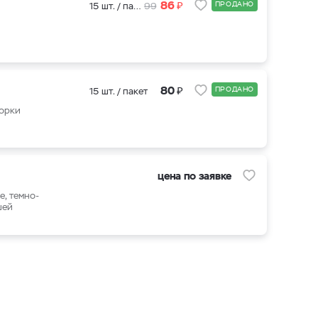
₽
86
ПРОДАНО
15 шт. / пакет
99
₽
80
ПРОДАНО
15 шт. / пакет
борки
цена по заявке
, темно-
шей