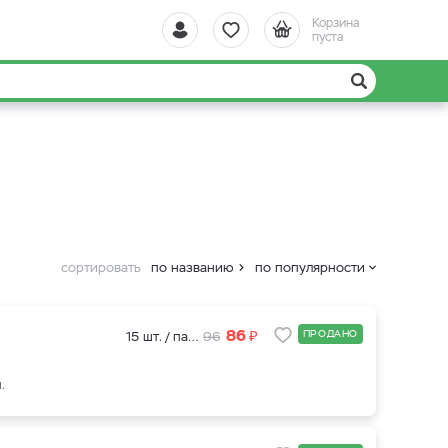
Корзина
пуста
сортировать
по названию
по популярности
₽
86
ПРОДАНО
15 шт. / пакет
96
.