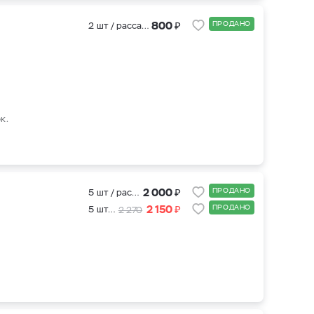
₽
800
ПРОДАНО
2 шт / рассада
к.
₽
2 000
ПРОДАНО
5 шт / рассада
₽
2 150
ПРОДАНО
5 шт + ОМК подкормка для саженцев
2 270