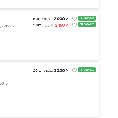
₽
2 000
ПРОДАНО
5 шт / рассада
₽
2 150
ПРОДАНО
5 шт + ОМК подкормка для саженцев
2 270
о -35°С)
₽
3 200
ПРОДАНО
20 шт / рассада
50гр.