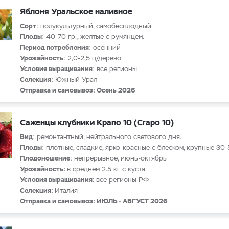
Яблоня Уральское наливное
Сорт
: полукультурный, самобесплодный
Плоды
: 40-70 гр., желтые с румянцем.
Период потребления
: осенний
Урожайность
: 2,0-2,5 ц/дерево
Условия выращивания
: все регионы
Селекция
: Южный Урал
Отправка и самовывоз: Осень 2026
Саженцы клубники Крапо 10 (Crapo 10)
Вид
: ремонтантный, нейтрального светового дня.
Плоды
: плотные, сладкие, ярко-красные с блеском, крупные 30-
Плодоношение
: непрерывное, июнь-октябрь
Урожайность:
в среднем 2.5 кг с куста
Условия выращивания:
все регионы РФ
Селекция:
Италия
Отправка и самовывоз: ИЮЛЬ - АВГУСТ 2026