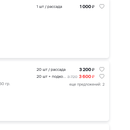
₽
1 000
1 шт / рассада
₽
3 200
20 шт / рассада
₽
3 600
20 шт + подкормка для клубники 500 мл.
3 720
50 гр.
еще предложений: 2