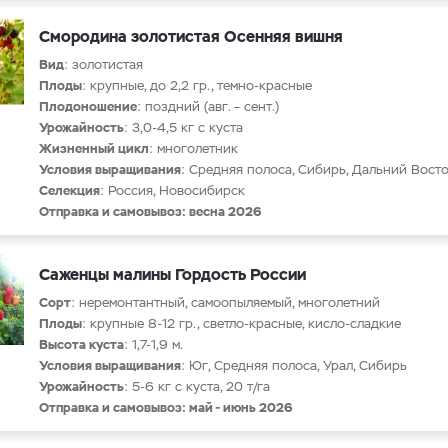
Смородина золотистая Осенняя вишня
Вид
: золотистая
Плоды
: крупные, до 2,2 гр., темно-красные
Плодоношение
: поздний (авг. – сент.)
Урожайность
: 3,0-4,5 кг с куста
Жизненный цикл
: многолетник
Условия выращивания
: Средняя полоса, Сибирь, Дальний Восто
Селекция
: Россия, Новосибирск
Отправка и самовывоз: весна 2026
Саженцы малины Гордость России
Сорт
: неремонтантный, самоопыляемый, многолетний
Плоды
: крупные 8-12 гр., светло-красные, кисло-сладкие
Высота куста
: 1,7-1,9 м.
Условия выращивания
: Юг, Средняя полоса, Урал, Сибирь
Урожайность
: 5-6 кг с куста, 20 т/га
Отправка и самовывоз: май - июнь 2026