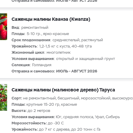
Отправка и самовывоз: ИЮЛЬ - АВГУСТ 2026
Саженцы малины Кванза (Kwanza)
Вид
: ремонтантный
Плоды
: 5-10 гр., ярко-красные
Срок плодоношения
: среднеспелый, растянутый
Урожайность
: 1,2-1,5 кг с куста, 40-48 т/га
Жизненный цикл
: многолетник
Условия выращивания
: открытый и защищенный грунт
Селекция
: Голландия
Отправка и самовывоз: ИЮЛЬ - АВГУСТ 2026
Саженцы малины (малиновое дерево) Таруса
Сорт:
не ремонтантный, бесшипный, морозостойкий, высокоур
Плоды:
крупные 15-20 гр, красные
Высота:
до 2 метров
Условия выращивания:
Юг, средняя полоса, Урал, Сибирь
Морозостойкость:
до -30 С
Урожайность:
до 7 кг с дерева, до 20 тонн с Га