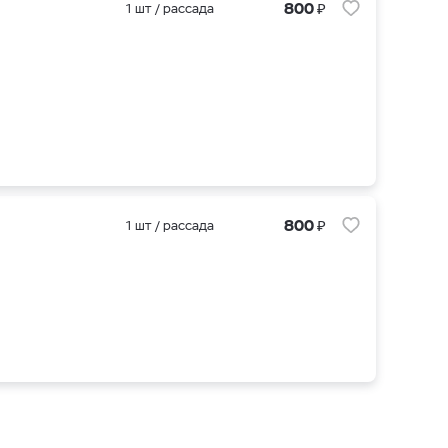
₽
800
1 шт / рассада
₽
800
1 шт / рассада