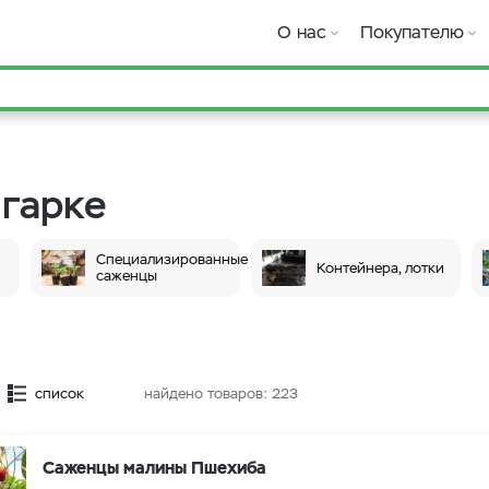
О нас
Покупателю
Игарке
Специализированные
Контейнера, лотки
саженцы
список
найдено товаров:
223
Саженцы малины Пшехиба