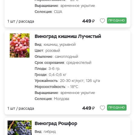
Выращивание
: временное укрытие
Селекция
: США
₽
449
ПРОДАНО
1 шт / рассада
Виноград кишмиш Лучистый
Вид
: кишмиш, укрывной
Цвет
: розовый
Опыление
: самоплодный
Срок созревания
: среднеспелый
Плоды
: 3-6 гр.
Грозди
: 0,4-0,6 кг
Урожайность
: 20-30 кг/куст; 126 ц/га
Морозостойкость
: – 18°С
Выращивание
: временное укрытие
Селекция
: Молдова
₽
449
ПРОДАНО
1 шт / рассада
Виноград Рошфор
Вид
: гибрид