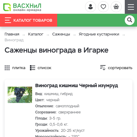
КАТАЛОГ ТОВАРОВ
Главная
Каталог
Саженцы
Ягодные кустарники
Виноград
Саженцы винограда в Игарке
плитка
список
сортировать
Виноград кишмиш Черный изумруд
Вид
: кишмиш, гибрид
Цвет
: черный
Опыление
: самоплодный
Созревание
: сверхраннее
Плоды
: 3-5 гр.
Грозди
: 0,5-0,6 кг.
Урожайность
: 20-25 кг/куст
Морозостойкость
: – 23°С