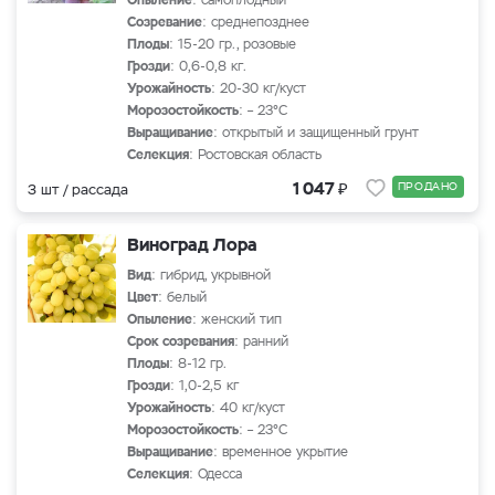
Опыление
: самоплодный
Созревание
: среднепозднее
Плоды
: 15-20 гр., розовые
Грозди
: 0,6-0,8 кг.
Урожайность
: 20-30 кг/куст
Морозостойкость
: – 23°С
Выращивание
: открытый и защищенный грунт
Селекция
: Ростовская область
₽
1 047
ПРОДАНО
3 шт / рассада
Виноград Лора
Вид
: гибрид, укрывной
Цвет
: белый
Опыление
: женский тип
Срок созревания
: ранний
Плоды
: 8-12 гр.
Грозди
: 1,0-2,5 кг
Урожайность
: 40 кг/куст
Морозостойкость
: – 23°С
Выращивание
: временное укрытие
Селекция
: Одесса