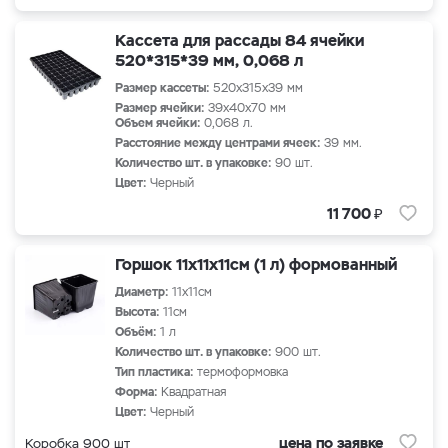
Кассета для рассады 84 ячейки
520*315*39 мм, 0,068 л
Размер кассеты:
520х315х39 мм
Размер ячейки:
39х40х70 мм
Объем ячейки:
0,068 л.
Расстояние между центрами ячеек:
39 мм.
Количество шт. в упаковке:
90 шт.
Цвет:
Черный
₽
11 700
Горшок 11х11х11см (1 л) формованный
Диаметр:
11х11см
Высота:
11см
Объём:
1 л
Количество шт. в упаковке:
900 шт.
Тип пластика:
термоформовка
Форма:
Квадратная
Цвет:
Черный
цена по заявке
Коробка 900 шт