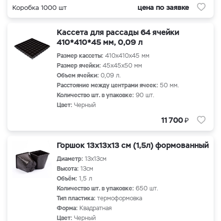
цена по заявке
Коробка 1000 шт
Кассета для рассады 64 ячейки
410*410*45 мм, 0,09 л
Размер кассеты:
410х410х45 мм
Размер ячейки:
45х45х50 мм
Объем ячейки:
0,09 л.
Расстояние между центрами ячеек:
50 мм.
Количество шт. в упаковке:
90 шт.
Цвет:
Черный
₽
11 700
Горшок 13х13х13 см (1,5л) формованный
Диаметр:
13х13см
Высота:
13см
Объём:
1,5 л
Количество шт. в упаковке:
650 шт.
Тип пластика:
термоформовка
Форма:
Квадратная
Цвет:
Черный