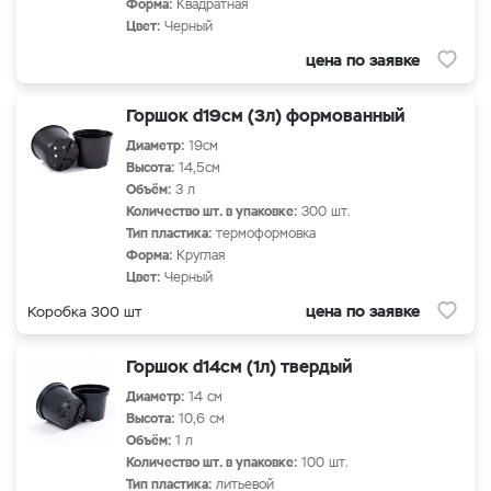
Форма:
Квадратная
Цвет:
Черный
цена по заявке
Горшок d19см (3л) формованный
Диаметр:
19см
Высота:
14,5см
Объём:
3 л
Количество шт. в упаковке:
300 шт.
Тип пластика:
термоформовка
Форма:
Круглая
Цвет:
Черный
цена по заявке
Коробка 300 шт
Горшок d14см (1л) твердый
Диаметр:
14 см
Высота:
10,6 см
Объём:
1 л
Количество шт. в упаковке:
100 шт.
Тип пластика:
литьевой