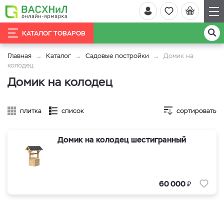
КАТАЛОГ ТОВАРОВ
Главная
Каталог
Садовые постройки
Домик на
колодец
Домик на колодец
плитка
список
сортировать
Домик на колодец шестигранный
₽
60 000