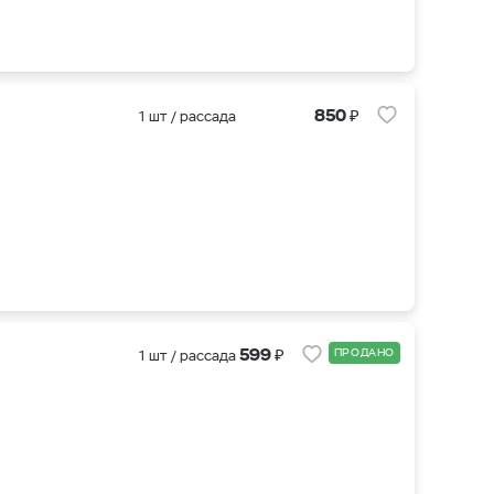
₽
850
1 шт / рассада
₽
599
ПРОДАНО
1 шт / рассада