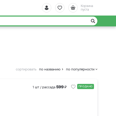
Корзина
пуста
сортировать
по названию
по популярности
₽
599
ПРОДАНО
1 шт / рассада