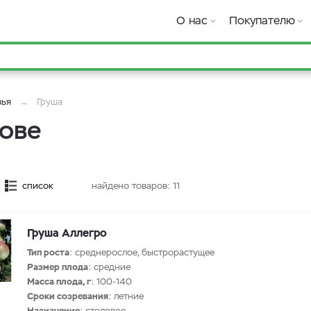
О нас
Покупателю
вья
Груша
ове
список
найдено товаров:
11
Груша Аллегро
Тип роста
: среднерослое, быстрорастущее
Размер плода
: средние
Масса плода, г
: 100-140
Сроки созревания
: летние
Назначение
: столовое