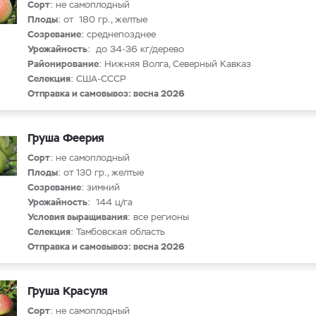
Сорт
: не самоплодный
Плоды
: от 180 гр., желтые
Созревание
: среднепозднее
Урожайность
: до 34-36 кг/дерево
Районирование
: Нижняя Волга, Северный Кавказ
Селекция
: США-СССР
Отправка и самовывоз: весна 2026
Груша Феерия
Сорт
: не самоплодный
Плоды
: от 130 гр., желтые
Созревание
: зимний
Урожайность
: 144 ц/га
Условия выращивания
: все регионы
Селекция
: Тамбовская область
Отправка и самовывоз: весна 2026
Груша Красуля
Сорт
: не самоплодный