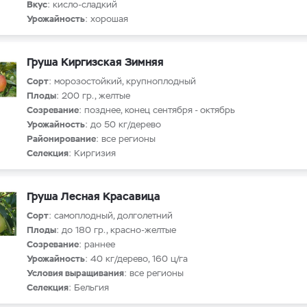
Вкус
: кисло-сладкий
Урожайность
: хорошая
Груша Киргизская Зимняя
Сорт
: морозостойкий, крупноплодный
Плоды
: 200 гр., желтые
Созревание
: позднее, конец сентября - октябрь
Урожайность
: до 50 кг/дерево
Районирование
: все регионы
Селекция
: Киргизия
Груша Лесная Красавица
Сорт
: самоплодный, долголетний
Плоды
: до 180 гр., красно-желтые
Созревание
: раннее
Урожайность
: 40 кг/дерево, 160 ц/га
Условия выращивания
: все регионы
Селекция
: Бельгия