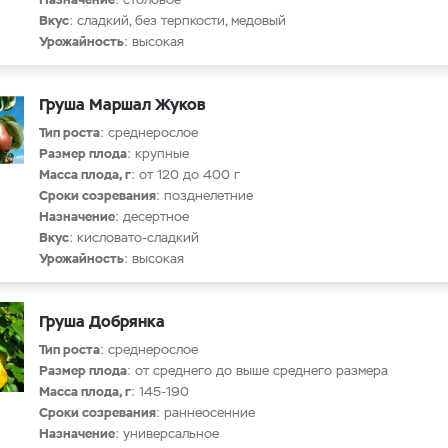
Вкус
: сладкий, без терпкости, медовый
Урожайность
: высокая
Груша Маршал Жуков
Тип роста
: среднерослое
Размер плода
: крупные
Масса плода, г
: от 120 до 400 г
Сроки созревания
: позднелетние
Назначение
: десертное
Вкус
: кисловато-сладкий
Урожайность
: высокая
Груша Добрянка
Тип роста
: среднерослое
Размер плода
: от среднего до выше среднего размера
Масса плода, г
: 145-190
Сроки созревания
: раннеосенние
Назначение
: универсальное