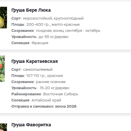
Груша Бере Люка
Сорт
: морозостойкий, крупноплодный
Плоды
: 200-400 гр., желто-красные
Созревание
: позднее, конец сентября - октябрь
Урожайность
: до 55 кг/дерево
Селекция
: Франция
Груша Каратаевская
Сорт
: самоопыляемый
Плоды
: 107-110 гр., красные
Созревание
: раннее осеннее
Урожайность
: 15-20 кг/дерево
Районирование
: Восточная Сибирь
Селекция
: Алтайский край
Отправка и самовывоз: весна 2026
Груша Фаворитка