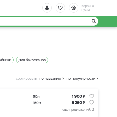
Корзина
пуста
убники
Для баклажанов
сортировать
по названию
по популярности
₽
1 900
50м
₽
5 250
150м
еще предложений: 2