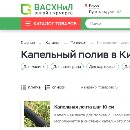
Киров
Пункты выдачи:
42
КАТАЛОГ ТОВАРОВ
Главная
Каталог
Теплицы
Капельный полив
Капельный полив в К
Для малины
Для винограда
Для картофеля
Дл
плитка
список
найдено товаров:
5
Капельная лента шаг 10 см
Капельная лента для полива, с шагом ка
Используется в системах капельного по