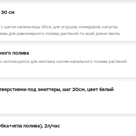
 30 см
, с шагом капельницы 30
см. для огурцов, помидоров, капусты.
лива для равномерного полива растений по всей длине ленты.
ьного полива
ec используется для монтажа систем капельного полива растений
тверстиями под эмиттеры, шаг 20см, цвет белый
бка+игла полива), 2л/час