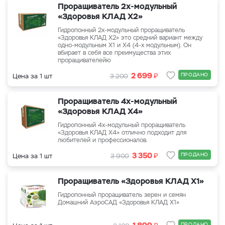
Проращиватель 2х-модульный
«Здоровья КЛАД Х2»
Гидропонный 2х-модульный проращиватель
«Здоровья КЛАД Х2» это средний вариант между
одно-модульным Х1 и Х4 (4-х модульным). Он
вбирает в себя все преимущества этих
проращивателейю
₽
2 699
ПРОДАНО
Цена за 1 шт
3 200
Проращиватель 4х-модульный
«Здоровья КЛАД Х4»
Гидропонный 4х-модульный проращиватель
«Здоровья КЛАД Х4» отлично подходит для
любителей и профессионалов.
₽
3 350
ПРОДАНО
Цена за 1 шт
3 900
Проращиватель «Здоровья КЛАД Х1»
Гидропонный проращиватель зерен и семян
Домашний АэроСАД «Здоровья КЛАД Х1»
₽
ПРОДАНО