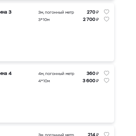
₽
ина 3
270
3м, погонный метр
₽
2 700
3*10м
₽
ина 4
360
4м, погонный метр
₽
3 600
4*10м
₽
214
3м, погонный метр