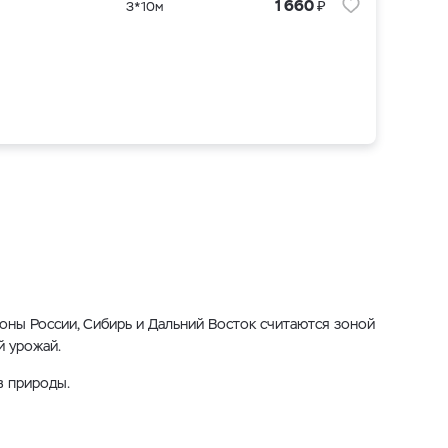
₽
1 660
3*10м
оны России, Сибирь и Дальний Восток считаются зоной
й урожай.
в природы.