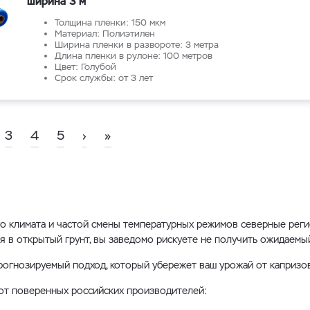
ширина 3 м
Толщина пленки: 150 мкм
Материал: Полиэтилен
Ширина пленки в развороте: 3 метра
Длина пленки в рулоне: 100 метров
Цвет: Голубой
Срок службы: от 3 лет
3
4
5
›
»
го климата и частой смены температурных режимов северные реги
я в открытый грунт, вы заведомо рискуете не получить ожидаемы
огнозируемый подход, который убережет ваш урожай от капризо
от поверенных российских производителей: