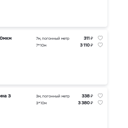
₽
20мкм
311
7м, погонный метр
₽
3 110
7*10м
₽
ина 3
338
3м, погонный метр
₽
3 380
3*10м