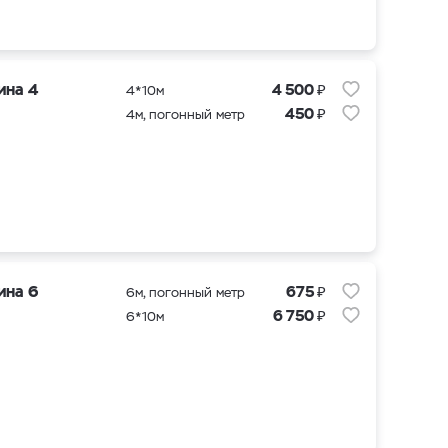
₽
ина 4
4 500
4*10м
₽
450
4м, погонный метр
₽
ина 6
675
6м, погонный метр
₽
6 750
6*10м