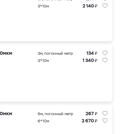
₽
2 140
3*10м
₽
20мкм
134
3м, погонный метр
₽
1 340
3*10м
₽
20мкм
267
6м, погонный метр
₽
2 670
6*10м