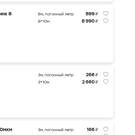
₽
ина 8
899
8м, погонный метр
₽
8 990
8*10м
₽
266
3м, погонный метр
₽
2 660
3*10м
₽
50мкм
166
3м, погонный метр