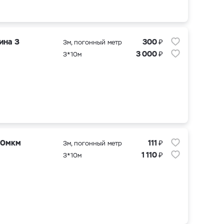
₽
ина 3
300
3м, погонный метр
₽
3 000
3*10м
₽
00мкм
111
3м, погонный метр
₽
1 110
3*10м