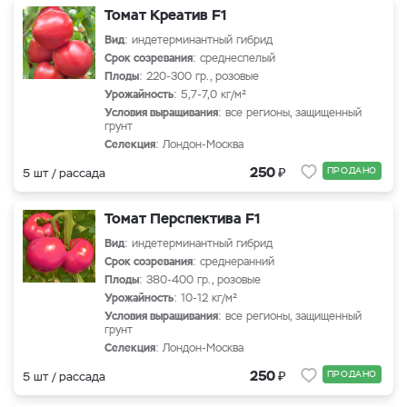
Томат Креатив F1
Вид
: индетерминантный гибрид
Срок созревания
: среднеспелый
Плоды
: 220-300 гр., розовые
Урожайность
: 5,7-7,0 кг/м²
Условия выращивания
: все регионы, защищенный
грунт
Селекция
: Лондон-Москва
₽
250
ПРОДАНО
5 шт / рассада
Томат Перспектива F1
Вид
: индетерминантный гибрид
Срок созревания
: среднеранний
Плоды
: 380-400 гр., розовые
Урожайность
: 10-12 кг/м²
Условия выращивания
: все регионы, защищенный
грунт
Селекция
: Лондон-Москва
₽
250
ПРОДАНО
5 шт / рассада