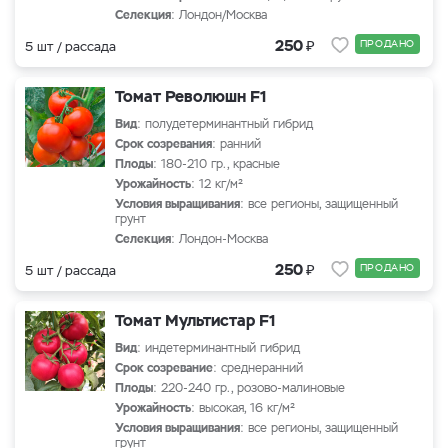
Селекция
: Лондон/Москва
₽
250
ПРОДАНО
5 шт / рассада
Томат Революшн F1
Вид
: полудетерминантный гибрид
Срок созревания
: ранний
Плоды
: 180-210 гр., красные
Урожайность
: 12 кг/м²
Условия выращивания
: все регионы, защищенный
грунт
Селекция
: Лондон-Москва
₽
250
ПРОДАНО
5 шт / рассада
Томат Мультистар F1
Вид
: индетерминантный гибрид
Срок созревание
: среднеранний
Плоды
: 220-240 гр., розово-малиновые
Урожайность
: высокая, 16 кг/м²
Условия выращивания
: все регионы, защищенный
грунт