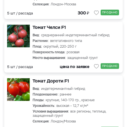
Селекция
: Лондон-Москва
₽
300
ПРОДАНО
5 шт / рассада
Томат Челси F1
Вид
: среднеранний индетерминантный гибрид
Растение
: вегетативного типа
Плод
: округлый, 220-250 г
Поверхность плода
: розовая
Место выращивания
: защищенный грунт
цена по заявке
ПРОДАНО
5 шт / рассада
Томат Дороти F1
Вид
: индетерминантный гибрид
Плодоношение
: раннее
Плоды
: крупные, 140-170 гр., красные
Урожайность
: высокая – 12,7 кг/м²
Условия выращивания
: все регионы, теплица,
защищенный грунт
Селекция
: Лондон/Москва