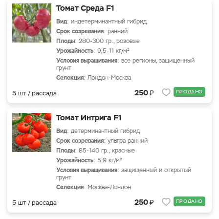
Томат Среда F1
Вид
: индетерминантный гибрид
Срок созревания
: ранний
Плоды
: 280-300 гр., розовые
Урожайность
: 9,5-11 кг/м²
Условия выращивания
: все регионы, защищенный
грунт
Селекция
: Лондон-Москва
₽
250
ПРОДАНО
5 шт / рассада
Томат Интрига F1
Вид
: детерминантный гибрид
Срок созревания
: ультра ранний
Плоды
: 85-140 гр., красные
Урожайность
: 5,9 кг/м²
Условия выращивания
: защищенный и открытый
грунт
Селекция
: Москва-Лондон
₽
250
ПРОДАНО
5 шт / рассада