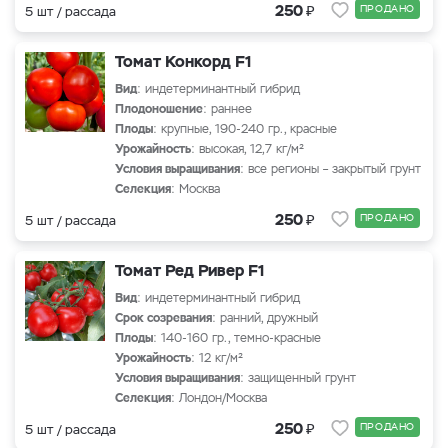
₽
250
ПРОДАНО
5 шт / рассада
Томат Конкорд F1
Вид
: индетерминантный гибрид
Плодоношение
: раннее
Плоды
: крупные, 190-240 гр., красные
Урожайность
: высокая, 12,7 кг/м²
Условия выращивания
: все регионы – закрытый грунт
Селекция
: Москва
₽
250
ПРОДАНО
5 шт / рассада
Томат Ред Ривер F1
Вид
: индетерминантный гибрид
Срок созревания
: ранний, дружный
Плоды
: 140-160 гр., темно-красные
Урожайность
: 12 кг/м²
Условия выращивания
: защищенный грунт
Селекция
: Лондон/Москва
₽
250
ПРОДАНО
5 шт / рассада