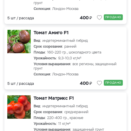
грунт
Селекция
: Лондон-Москва
₽
400
ПРОДАНО
5 шт / рассада
Томат Амиго F1
Вид
: индетерминантный гибрид
Срок созревания
: ранний
Плоды
: 160-220 гр., шоколадного цвета
Урожайность
: 9,3-10,0 кг/м²
Условия выращивания
: все регионы, защищенный
грунт
Селекция
: Лондон-Москва
₽
400
ПРОДАНО
5 шт / рассада
Томат Матрикс F1
Вид
: индетерминантный гибрид
Срок созревания
: среднеранний
Плоды
: 220-400 гр., красные
Урожайность
: 11 кг/м²
Условия выращивания
: защищенный грунт