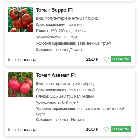
Томат Зорро F1
Вид
: полудетерминантный гибрид
Срок созревания
: ранний
Плоды
: 160-210 гр., красные
Урожайность
: 11,3 кг/м²
Условия выращивания
: защищенный грунт
Селекция
: Лондон/Москва
₽
250
ПРОДАНО
5 шт / рассада
Томат Азамат F1
Вид
: индетерминантный гибрид
Срок созревания
: среднеспелый
Плоды
: 220-240 гр., малиновый
Урожайность
: 9,8 кг/м²
Условия выращивания
: все регионы, защищенный
грунт
Селекция
: Лондон-Москва
₽
300
ПРОДАНО
5 шт / рассада