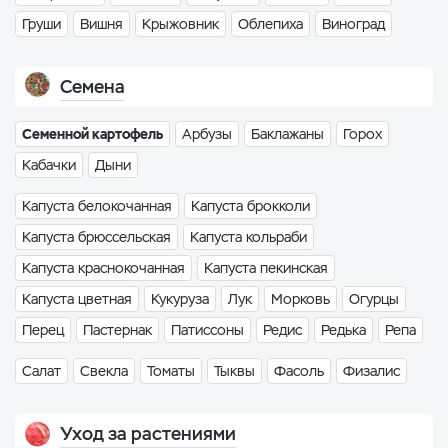
Груши
Вишня
Крыжовник
Облепиха
Виноград
Семена
Семенной картофель
Арбузы
Баклажаны
Горох
Кабачки
Дыни
Капуста белокочанная
Капуста брокколи
Капуста брюссельская
Капуста кольраби
Капуста краснокочанная
Капуста пекинская
Капуста цветная
Кукуруза
Лук
Морковь
Огурцы
Перец
Пастернак
Патиссоны
Редис
Редька
Репа
Салат
Свекла
Томаты
Тыквы
Фасоль
Физалис
Уход за растениями