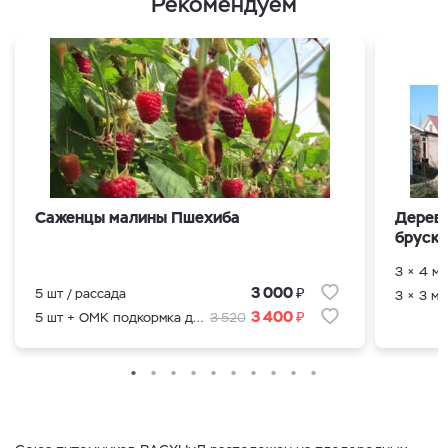
Рекомендуем
Саженцы малины Пшехиба
Деревя
бруска
3 × 4 м.
₽
3 000
5 шт / рассада
3 × 3 м.
₽
3 400
5 шт + ОМК подкормка для саженцев
3 520