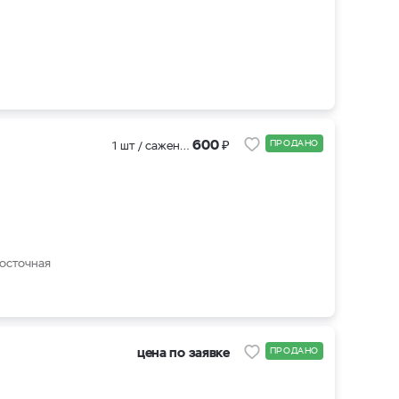
₽
600
ПРОДАНО
1 шт / саженцы 3х летки (ЗКС )
Восточная
цена по заявке
ПРОДАНО