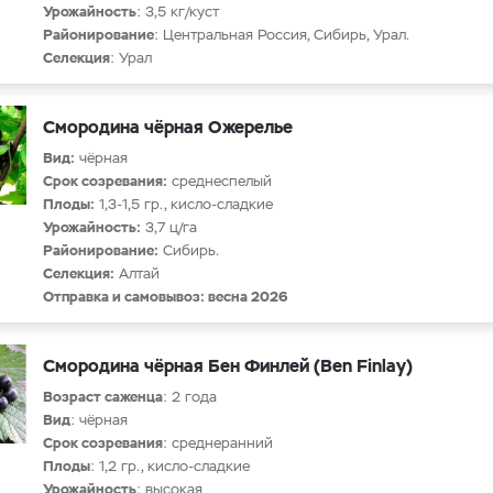
Урожайность
: 3,5 кг/куст
Районирование
: Центральная Россия, Сибирь, Урал.
Селекция
: Урал
Смородина чёрная Ожерелье
Вид:
чёрная
Срок созревания:
среднеспелый
Плоды:
1,3-1,5 гр., кисло-сладкие
Урожайность:
3,7 ц/га
Районирование:
Сибирь.
Селекция:
Алтай
Отправка и самовывоз: весна 2026
Смородина чёрная Бен Финлей (Ben Finlay)
Возраст саженца
: 2 года
Вид
: чёрная
Срок созревания
: среднеранний
Плоды
: 1,2 гр., кисло-сладкие
Урожайность
: высокая