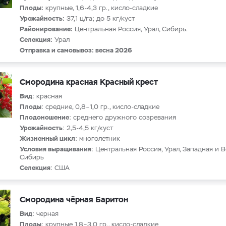
Плоды:
крупные, 1,6-4,3 гр., кисло-сладкие
Урожайность:
37,1 ц/га; до 5 кг/куст
Районирование:
Центральная Россия, Урал, Сибирь.
Селекция:
Урал
Отправка и самовывоз: весна 2026
Смородина красная Красный крест
Вид
: красная
Плоды
: средние, 0,8–1,0 гр., кисло-сладкие
Плодоношение
: среднего дружного созревания
Урожайность
: 2,5-4,5 кг/куст
Жизненный цикл
: многолетник
Условия выращивания
: Центральная Россия, Урал, Западная и 
Сибирь
Селекция
: США
Смородина чёрная Баритон
Вид
: черная
Плоды
: крупные 1,8–3,0 гр., кисло-сладкие