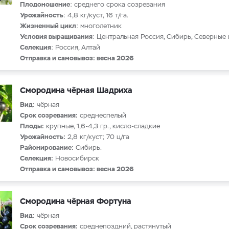
Плодоношение
: среднего срока созревания
Урожайность
: 4,8 кг/куст, 16 т/га.
Жизненный цикл
: многолетник
Условия выращивания
: Центральная Россия, Сибирь, Северные
Селекция
: Россия, Алтай
Отправка и самовывоз: весна 2026
Смородина чёрная Шадриха
Вид:
чёрная
Срок созревания:
среднеспелый
Плоды:
крупные, 1,6-4,3 гр., кисло-сладкие
Урожайность:
2,8 кг/куст; 70 ц/га
Районирование:
Сибирь.
Селекция:
Новосибирск
Отправка и самовывоз: весна 2026
Смородина чёрная Фортуна
Вид:
чёрная
Срок созревания:
среднепоздний, растянутый