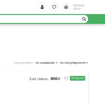
Корзина
пуста
сортировать
по названию
по популярности
₽
800
ПРОДАНО
2 шт / рассада