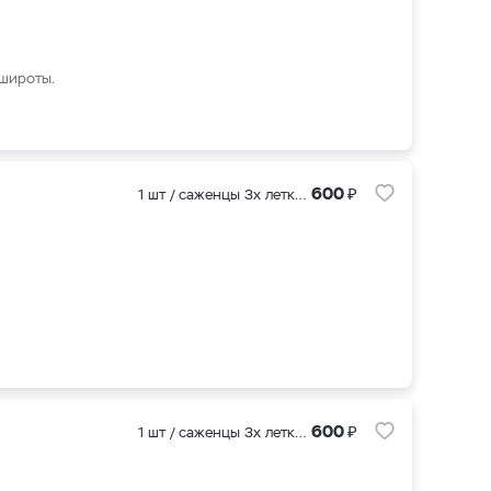
 широты.
₽
600
1 шт / саженцы 3х летки (ЗКС )
₽
600
1 шт / саженцы 3х летки (ЗКС )