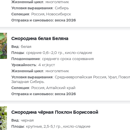
Жизненный цикл
: многолетник
Условия выращивания
: Сибирь
Селекция
: Россия, Новосибирск
Отправка и самовывоз: весна 2026
Смородина белая Беляна
Вид
: белая
Плоды
: средние 0,6–2,0 гр., кисло-сладкие
Плодоношение
: среднего срока созревания
Урожайность
: 4 кг/куст
Жизненный цикл
: многолетник
Условия выращивания
: Среднеевропейская Россия, Урал, Повол
Западная Сибирь.
Селекция
: Россия, Алтайский край
Отправка и самовывоз: весна 2026
Смородина чёрная Поклон Борисовой
Вид
: черная
Плоды
: крупные, 2,5-5,1 гр., кисло-сладкие