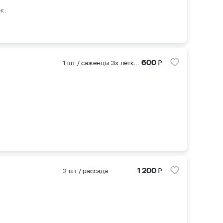
к.
₽
600
1 шт / саженцы 3х летки (ЗКС )
₽
1 200
2 шт / рассада