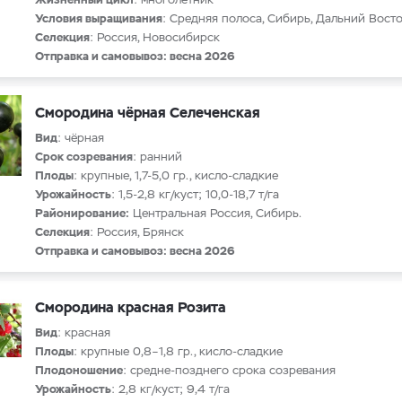
Условия выращивания
: Средняя полоса, Сибирь, Дальний Восто
Селекция
: Россия, Новосибирск
Отправка и самовывоз: весна 2026
Смородина чёрная Селеченская
Вид
: чёрная
Срок созревания
: ранний
Плоды
: крупные, 1,7-5,0 гр., кисло-сладкие
Урожайность
: 1,5-2,8 кг/куст; 10,0-18,7 т/га
Районирование:
Центральная Россия, Сибирь.
Селекция
: Россия, Брянск
Отправка и самовывоз: весна 2026
Смородина красная Розита
Вид
: красная
Плоды
: крупные 0,8–1,8 гр., кисло-сладкие
Плодоношение
: средне-позднего срока созревания
Урожайность
: 2,8 кг/куст; 9,4 т/га