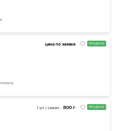
ок
цена по заявке
ПРОДАНО
 полоса.
₽
800
ПРОДАНО
1 шт / саженцы 3х летки (ЗКС )