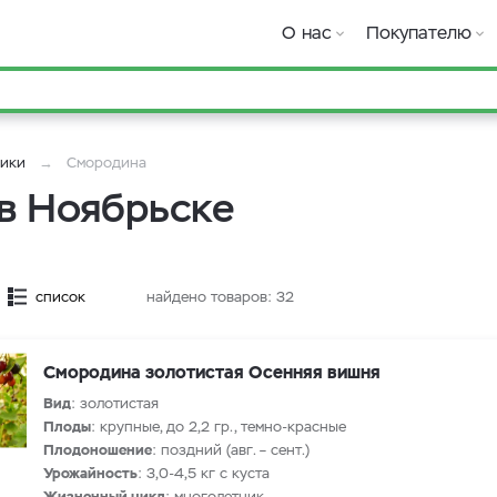
О нас
Покупателю
ники
Смородина
в Ноябрьске
список
найдено товаров:
32
Смородина золотистая Осенняя вишня
Вид
: золотистая
Плоды
: крупные, до 2,2 гр., темно-красные
Плодоношение
: поздний (авг. – сент.)
Урожайность
: 3,0-4,5 кг с куста
Жизненный цикл
: многолетник