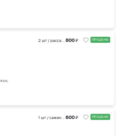
₽
800
ПРОДАНО
2 шт / рассада
жье,
₽
600
ПРОДАНО
1 шт / саженцы 3х летки (ЗКС )