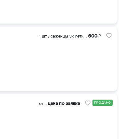
₽
600
1 шт / саженцы 3х летки (ЗКС )
цена по заявке
ПРОДАНО
от 500 шт