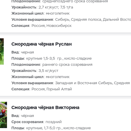
Плодоношение
: среднепозднего срока созревания
Урожайность
: 2,7 кг/куст; 7,5 т/га
Жизненный цикл
: многолетник
Условия выращивания
: Сибирь, Средняя полоса, Дальний Вост
Селекция
: Россия, Новосибирск
Смородина чёрная Руслан
Вид
: черная
Плоды
: крупные 1,5-3,5 гр., кисло-сладкие
Плодоношение
: раннего срока созревания
Урожайность
: 3,5 кг/куст
Жизненный цикл
: многолетник
Условия выращивания
: Западная и Восточная Сибирь, Средняя
Селекция
: Россия, Горный Алтай
Смородина чёрная Викторина
Вид
: чёрная
Срок созревания
: поздний
Плоды
: крупные, 1,7-5,0 гр., кисло-сладкие