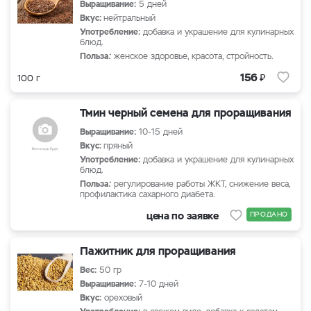
Выращивание:
5 дней
Вкус:
нейтральный
Употребление:
добавка и украшение для кулинарных
блюд.
Польза
:
женское здоровье, красота, стройность.
₽
156
100 г
Тмин черный семена для проращивания
Выращивание:
10-15 дней
Вкус:
пряный
Употребление:
добавка и украшение для кулинарных
блюд.
Польза
:
регулирование работы ЖКТ, снижение веса,
профилактика сахарного диабета.
цена по заявке
ПРОДАНО
Пажитник для проращивания
Вес:
50 гр
Выращивание:
7-10 дней
Вкус:
ореховый