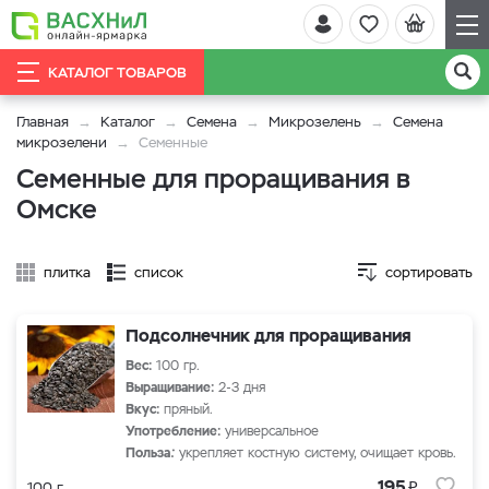
КАТАЛОГ ТОВАРОВ
Главная
Каталог
Семена
Микрозелень
Семена
микрозелени
Семенные
Семенные для проращивания в
Омске
плитка
список
сортировать
Подсолнечник для проращивания
Вес:
100 гр.
Выращивание:
2-3 дня
Вкус:
пряный.
Употребление:
универсальное
Польза
:
укрепляет костную систему, очищает кровь.
₽
195
100 г