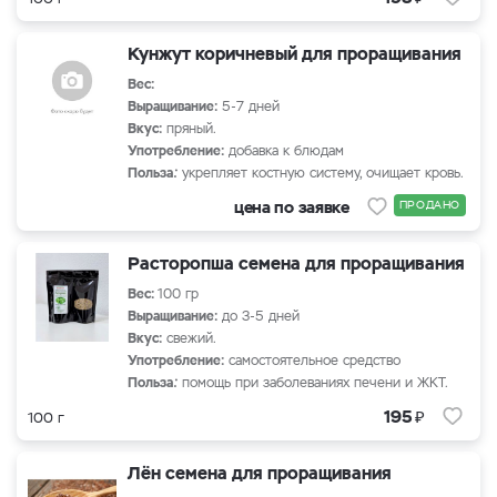
Кунжут коричневый для проращивания
Вес:
Выращивание:
5-7 дней
Вкус:
пряный.
Употребление:
добавка к блюдам
Польза
:
укрепляет костную систему, очищает кровь.
цена по заявке
ПРОДАНО
Расторопша семена для проращивания
Вес:
100 гр
Выращивание:
до 3-5 дней
Вкус:
свежий.
Употребление:
самостоятельное средство
Польза
:
помощь при заболеваниях печени и ЖКТ.
₽
195
100 г
Лён семена для проращивания