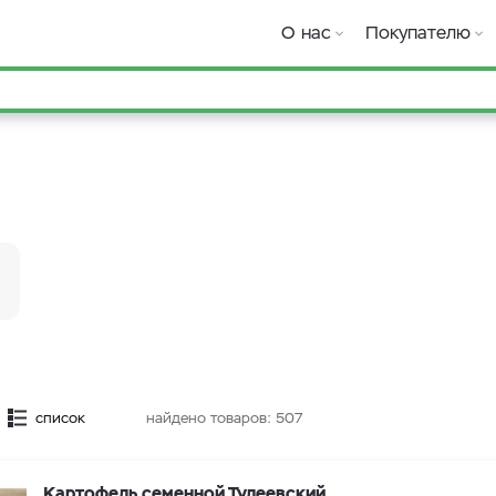
О нас
Покупателю
список
найдено товаров:
507
Картофель семенной Тулеевский