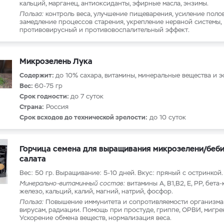
кальций, марганец, антиоксиданты, эфирные масла, энзимы.
Польза:
контроль веса, улучшение пищеварения, усиление поло
замедление процессов старения, укрепление нервной системы,
противовирусный и противовоспалительный эффект.
Микрозелень Лука
Содержит:
до 10% сахара, витамины, минеральные вещества и 
Вес:
60-75 гр
Срок годности:
до 7 суток
Страна:
Россия
Срок всходов до технической зрелости:
до 10 суток
Горчица семена для выращивания микрозелени/беби
салата
Вес: 50 гр. Выращивание: 5-10 дней. Вкус: пряный с остринкой.
Минерально-витаминный состав:
витамины А, В1,В2, Е, PP, бета-
железо, кальций, калий, магний, натрий, фосфор.
Польза:
Повышение иммунитета и сопротивляемости организма
вирусам, радиации. Помощь при простуде, гриппе, ОРВИ, мигре
Ускорение обмена веществ, нормализация веса.