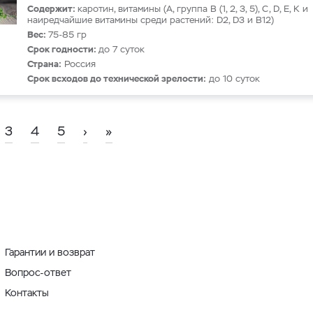
Содержит:
каротин, витамины (A, группа B (1, 2, 3, 5), С, D, Е, К и
наиредчайшие витамины среди растений: D2, D3 и В12)
Вес:
75-85 гр
Срок годности:
до 7 суток
Страна:
Россия
Срок всходов до технической зрелости:
до 10 суток
3
4
5
›
»
Гарантии и возврат
Вопрос-ответ
Контакты