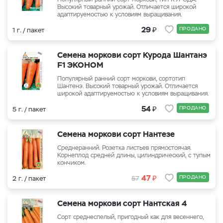
Высокий товарный урожай. Отличается широкой
адаптируемостью к условиям выращивания.
₽
29
ПРОДАНО
1 г. / пакет
Семена моркови сорт Курода Шантанэ
F1 ЭКОНОМ
Популярный ранний сорт моркови, сортотип
Шантенэ. Высокий товарный урожай. Отличается
широкой адаптируемостью к условиям выращивания.
₽
54
ПРОДАНО
5 г. / пакет
Семена моркови сорт Нантезе
Среднеранний. Розетка листьев прямостоячая.
Корнеплод средней длины, цилиндрический, с тупым
кончиком.
₽
47
ПРОДАНО
2 г. / пакет
57
Семена моркови сорт Нантская 4
Сорт среднеспелый, пригодный как для весеннего,