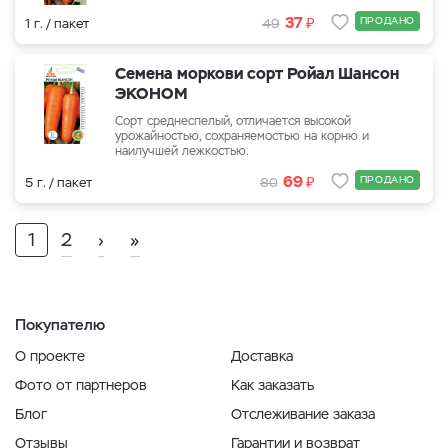
₽
37
ПРОДАНО
1 г. / пакет
49
Семена моркови сорт Ройал Шансон
ЭКОНОМ
Сорт среднеспелый, отличается высокой
урожайностью, сохраняемостью на корню и
наилучшей лежкостью.
₽
69
ПРОДАНО
5 г. / пакет
80
1
2
›
»
Покупателю
О проекте
Доставка
Фото от партнеров
Как заказать
Блог
Отслеживание заказа
Отзывы
Гарантии и возврат