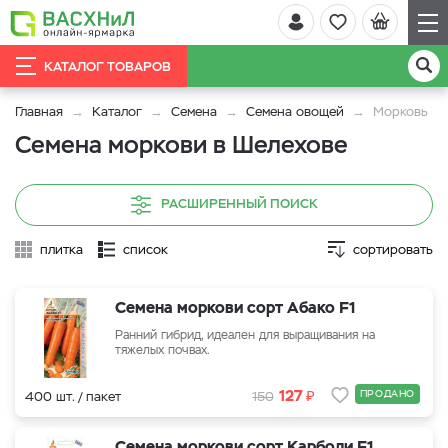
КАТАЛОГ ТОВАРОВ
Главная
Каталог
Семена
Семена овощей
Морковь
Семена моркови в Шелехове
РАСШИРЕННЫЙ ПОИСК
плитка
список
сортировать
Семена моркови сорт Абако F1
Ранний гибрид, идеален для выращивания на
тяжелых почвах.
₽
127
ПРОДАНО
400 шт. / пакет
150
Семена моркови сорт Карболи F1