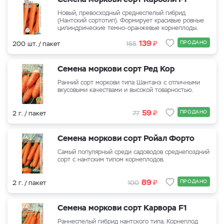
Новый, превосходный среднеспелый гибрид
(Нантский сортотип). Формирует красивые ровные
цилиндрические темно-оранжевые корнеплоды.
₽
139
ПРОДАНО
200 шт. / пакет
155
Семена моркови сорт Ред Кор
Ранний сорт моркови типа Шантанэ с отличными
вкусовыми качествами и высокой товарностью.
₽
59
ПРОДАНО
2 г. / пакет
77
Семена моркови сорт Ройал Форто
Самый популярный среди садоводов среднепоздний
сорт с нантским типом корнеплодов.
₽
89
ПРОДАНО
2 г. / пакет
100
Семена моркови сорт Карвора F1
Раннеспелый гибрид нантского типа. Корнеплод