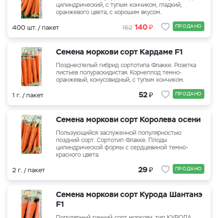
цилиндрический, с тупым кончиком, гладкий,
оранжевого цвета, с хорошим вкусом.
₽
140
ПРОДАНО
400 шт. / пакет
152
Семена моркови сорт Кардаме F1
Позднеспелый гибрид сортотипа Флакке. Розетка
листьев полураскидистая. Корнеплод темно-
оранжевый, конусовидный, с тупым кончиком.
₽
52
ПРОДАНО
1 г. / пакет
Семена моркови сорт Королева осени
Пользующийся заслуженной популярностью
поздний сорт. Сортотип Флакке. Плоды
цилиндрической формы с сердцевиной темно-
красного цвета.
₽
29
ПРОДАНО
2 г. / пакет
Семена моркови сорт Курода Шантанэ
F1
Популярный ранний сорт моркови, тип КУРОДА.