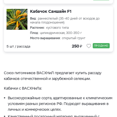
Кабачок Саншайн F1
Вид
: раннеспелый (35-40 дней от всходов до
начала плодоношения)
Растение
: кустового типа
Плод
: цилиндрическая, 300-350 г
Место выращивания
: открытый грунт
₽
250
ПРОДАНО
5 шт / рассада
Союз питомников ВАСХНиЛ предлагает купить рассаду
кабачков отечественной и зарубежной селекции.
Кабачки с ВАСХНиЛа:
Высокоурожайные сорта, адаптированные к климатическим
условиям разных регионов РФ. Подходят выращивания в
личных и коммерческих целях.
Качественный посадочный материал, выращенный с