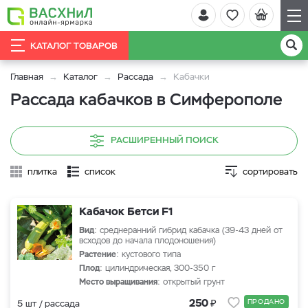
КАТАЛОГ ТОВАРОВ
Главная
Каталог
Рассада
Кабачки
Рассада кабачков в Симферополе
РАСШИРЕННЫЙ ПОИСК
плитка
список
сортировать
Кабачок Бетси F1
Вид
: среднеранний гибрид кабачка (39-43 дней от
всходов до начала плодоношения)
Растение
: кустового типа
Плод
: цилиндрическая, 300-350 г
Место выращивания
: открытый грунт
₽
250
ПРОДАНО
5 шт / рассада