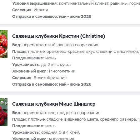
Условия выращивания
: континентальный климат, равнины, горн
Селекция
: Италия
Отправка и самовывоз: май - июнь 2025
Саженцы клубники Кристин (Christine)
Вид
: неремонтантный, раннего созревания
Плоды
: плотные, оранжево-красные, вкус сладкий с кислинкой,
Плодоношение
: июнь
Урожайность
: до 2 кг с куста
Жизненный цикл
: Многолетник
Селекция
: Великобритания
Отправка и самовывоз: май - июнь 2026
Саженцы клубники Мице Шиндлер
Вид
: неремонтантные, позднего созревания
Плоды
: плотные, сладкие, вишневого цвета, среднего размера, 1
Плодоношение
: июль
Урожайность
: средняя 0,8-1 кг/м².
Жизненный цикл
: многолетник