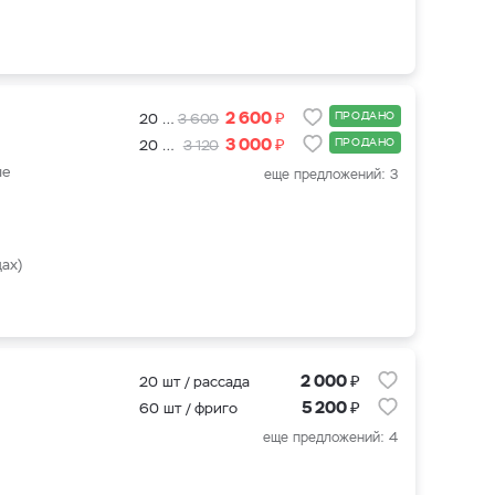
₽
2 600
ПРОДАНО
20 шт / рассада
3 600
₽
3 000
ПРОДАНО
20 шт + подкормка для клубники 500 мл.
3 120
ые
еще предложений: 3
ах)
₽
2 000
20 шт / рассада
₽
5 200
60 шт / фриго
еще предложений: 4