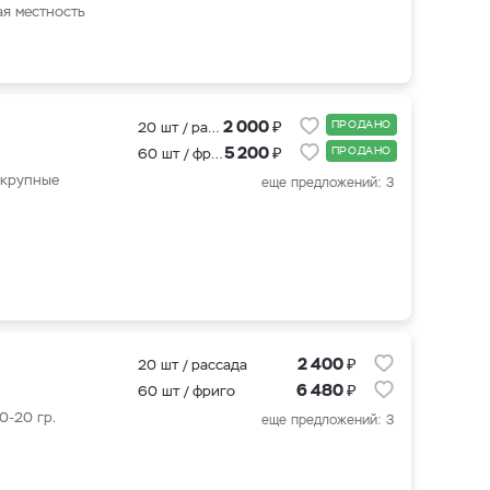
ая местность
₽
2 000
ПРОДАНО
20 шт / рассада
₽
5 200
ПРОДАНО
60 шт / фриго
 крупные
еще предложений: 3
₽
2 400
20 шт / рассада
₽
6 480
60 шт / фриго
0-20 гр.
еще предложений: 3