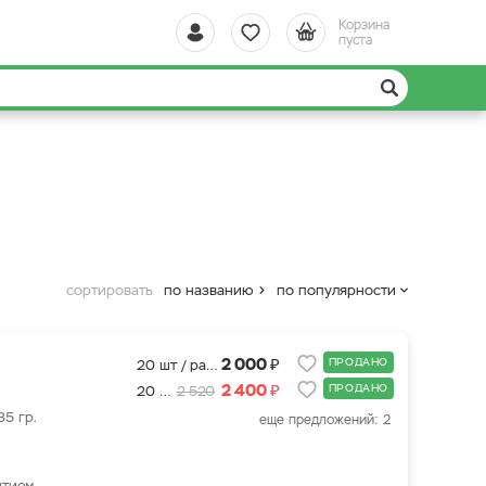
Корзина
пуста
сортировать
по названию
по популярности
₽
2 000
ПРОДАНО
20 шт / рассада
₽
2 400
ПРОДАНО
20 шт + подкормка для клубники 500 мл.
2 520
35 гр.
еще предложений: 2
ытием.