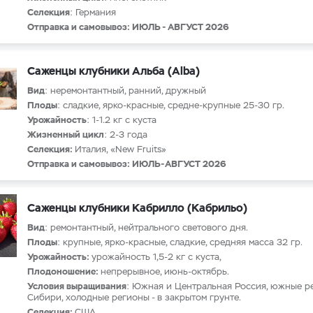
Селекция
: Германия
Отправка и самовывоз: ИЮЛЬ - АВГУСТ 2026
Саженцы клубники Альба (Alba)
Вид
: неремонтантный, ранний, дружный
Плоды
: сладкие, ярко-красные, средне-крупные 25-30 гр.
Урожайность
: 1-1.2 кг с куста
Жизненный цикл
: 2-3 года
Селекция:
Италия, «New Fruits»
Отправка и самовывоз: ИЮЛЬ-АВГУСТ 2026
Саженцы клубники Кабрилло (Кабрильо)
Вид
: ремонтантный, нейтрального светового дня.
Плоды
: крупные, ярко-красные, сладкие, средняя масса 32 гр.
Урожайность:
урожайность 1,5-2 кг с куста,
Плодоношение:
непрерывное, июнь-октябрь.
Условия выращивания
: Южная и Центральная Россия, южные р
Сибири, холодные регионы - в закрытом грунте.
Селекция:
США.