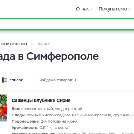
О нас
Покупателю
нные саженцы
Фриго
ада в Симферополе
список
найдено товаров:
11
Саженцы клубники Сирия
Вид:
неремонтантный, среднеранний
Плоды
: сочные, кисло-сладкие, насыщенно-красные, крупные – 
Подоношение:
2-я половина июня
Урожайность
: 0,5-1 кг с куста
Условия выращивания:
все регионы РФ, северная часть – с укр