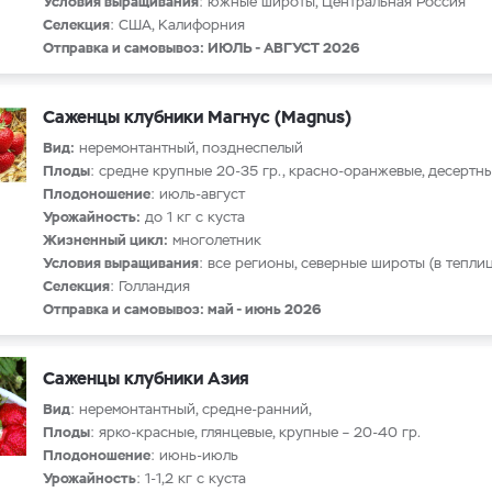
Условия выращивания
: южные широты, Центральная Россия
Селекция
: США, Калифорния
Отправка и самовывоз: ИЮЛЬ - АВГУСТ 2026
Саженцы клубники Магнус (Magnus)
Вид:
неремонтантный, позднеспелый
Плоды
: средне крупные 20-35 гр., красно-оранжевые, десертн
Плодоношение
: июль-август
Урожайность:
до 1 кг с куста
Жизненный цикл:
многолетник
Условия выращивания
: все регионы, северные широты (в теплиц
Селекция
: Голландия
Отправка и самовывоз: май - июнь 2026
Саженцы клубники Азия
Вид
: неремонтантный, средне-ранний,
Плоды
: ярко-красные, глянцевые, крупные – 20-40 гр.
Плодоношение
: июнь-июль
Урожайность
: 1-1,2 кг с куста