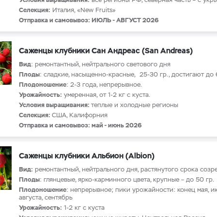
Селекция:
Италия, «New Fruits»
Отправка и самовывоз: ИЮЛЬ - АВГУСТ 2026
Саженцы клубники Сан Андреас (San Andreas)
Вид
: ремонтантный, нейтрального светового дня
Плоды
: сладкие, насыщенно-красные, 25-30 гр., достигают до 
Плодоношение
: 2-3 года, непрерывное.
Урожайность:
умеренная, от 1-2 кг с куста.
Условия выращивания:
теплые и холодные регионы
Селекция:
США, Калифорния
Отправка и самовывоз: май - июнь 2026
Саженцы клубники Альбион (Albion)
Вид:
ремонтантный, нейтрального дня, растянутого срока созр
Плоды
: глянцевые, ярко-карминного цвета, крупные – до 50 гр.
Плодоношение
: непрерывное; пики урожайности: конец мая, и
августа, сентябрь
Урожайность:
1-2 кг с куста