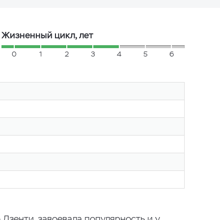
Жизненный цикл, лет
0
1
2
3
4
5
6
 Дзенти, завоевала популярность и у