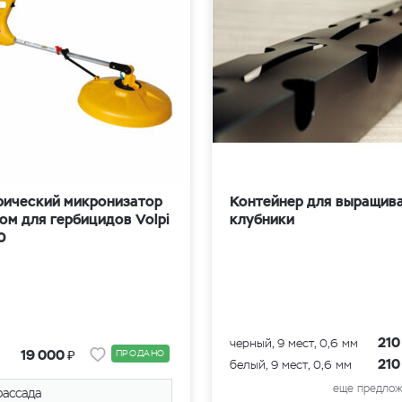
рический микронизатор
Контейнер для выращив
ом для гербицидов Volpi
клубники
0
21
черный, 9 мест, 0,6 мм
₽
19 000
ПРОДАНО
21
белый, 9 мест, 0,6 мм
еще предлож
рассада