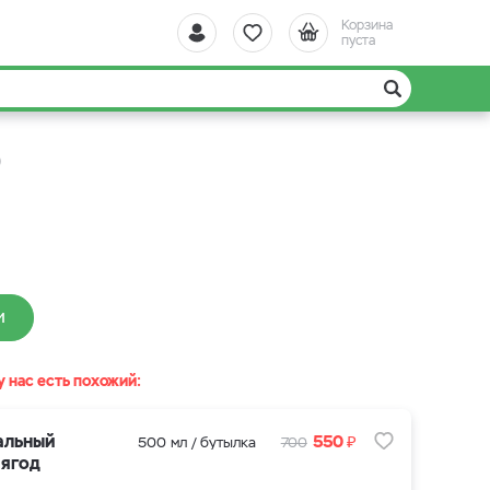
Корзина
пуста
)
И
у нас есть похожий:
₽
альный
550
500 мл / бутылка
700
 ягод