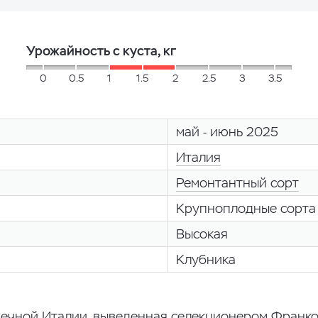
Урожайность с куста, кг
0
0.5
1
1.5
2
2.5
3
3.5
май - июнь 2025
Италия
Ремонтантный сорт
Крупноплодные сорта
Высокая
Клубника
нечной Италии, выведенная селекционером Франко