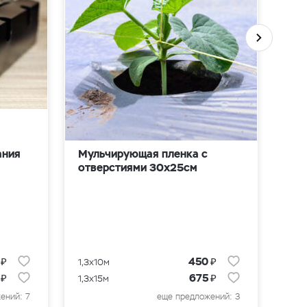
ания
Мульчирующая пленка с
Эми
отверстиями 30х25см
шаг
₽
₽
0
450
1,3x10м
10м
₽
₽
0
675
1,3x15м
50м
ений: 7
еще предложений: 3