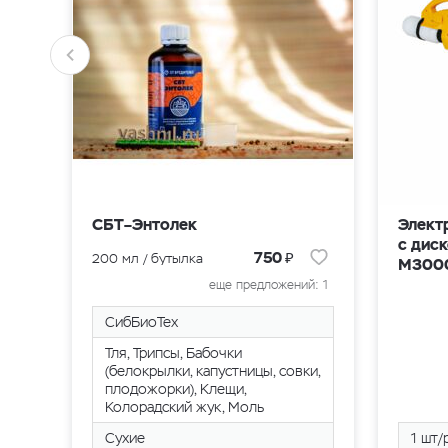
СБТ–Энтолек
Элект
с диск
₽
750
200 мл / бутылка
M300
еще предложений: 1
СибБиоТех
Тля, Трипсы, Бабочки
(белокрылки, капустницы, совки,
плодожорки), Клещи,
Колорадский жук, Моль
Сухие
1 шт/