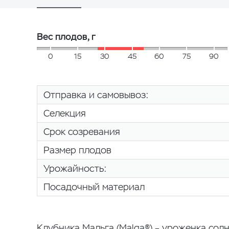
Вес плодов, г
0
15
30
45
60
75
90
Отправка и самовывоз:
Селекция
Срок созревания
Размер плодов
Урожайность:
Посадочный материал
Клубника Мальга (Malga®) – уроженка сол