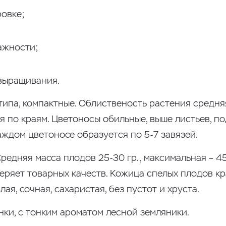
ровке;
ажности;
 выращивания.
типа, компактные. Облиственость растения средня
я по краям. Цветоносы обильные, выше листьев, по
аждом цветоносе образуется по 5-7 завязей.
редняя масса плодов 25-30 гр., максимальная – 45
теряет товарных качеств. Кожица спелых плодов кр
ая, сочная, сахаристая, без пустот и хруста.
нки, с тонким ароматом лесной земляники.