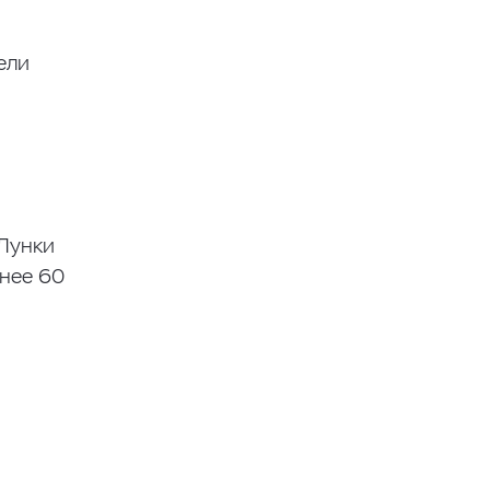
ели
 Лунки
енее 60