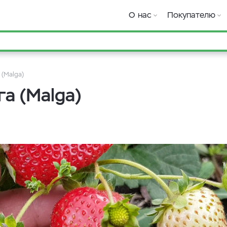
О нас
Покупателю
(Malga)
а (Malga)