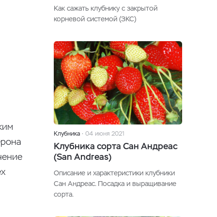
Как сажать клубнику c закрытой
корневой системой (ЗКС)
ким
Клубника
04 июня 2021
ерона
Клубника сорта Сан Андреас
(San Andreas)
чение
ех
Описание и характеристики клубники
Сан Андреас. Посадка и выращивание
сорта.