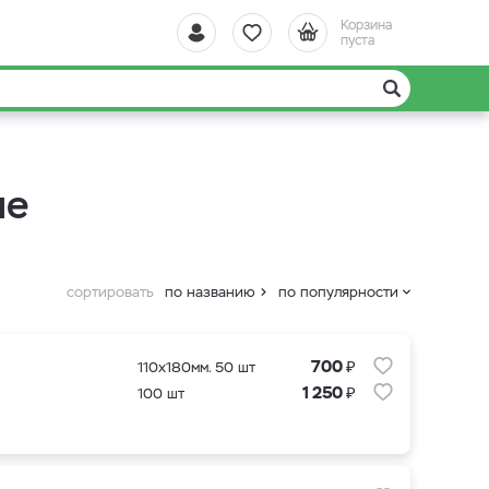
Корзина
пуста
ле
сортировать
по названию
по популярности
₽
700
110x180мм. 50 шт
₽
1 250
100 шт