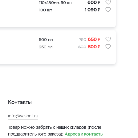
₽
600
110x180мм. 50 шт
₽
1 090
100 шт
₽
650
500 мл
750
₽
500
250 мл.
600
Контакты
info@vashnil.ru
Товар можно забрать с наших складов (после
предварительного заказа):
Адреса и контакты