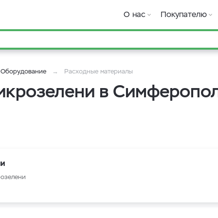
О нас
Покупателю
Оборудование
Расходные материалы
микрозелени в Симферопо
ни
розелени