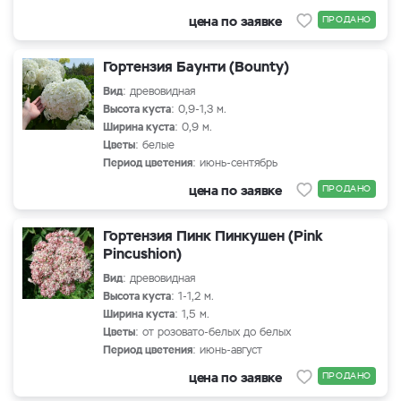
цена по заявке
ПРОДАНО
Гортензия Баунти (Bounty)
Вид
: древовидная
Высота куста
: 0,9-1,3 м.
Ширина куста
: 0,9 м.
Цветы
: белые
Период цветения
: июнь-сентябрь
цена по заявке
ПРОДАНО
Гортензия Пинк Пинкушен (Pink
Pincushion)
Вид
: древовидная
Высота куста
: 1-1,2 м.
Ширина куста
: 1,5 м.
Цветы
: от розовато-белых до белых
Период цветения
: июнь-август
цена по заявке
ПРОДАНО