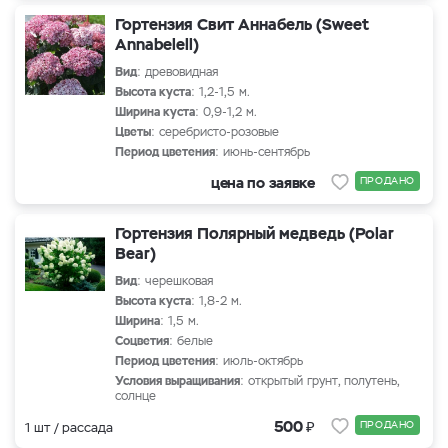
Гортензия Свит Аннабель (Sweet
Annabelell)
Вид
: древовидная
Высота куста
: 1,2-1,5 м.
Ширина куста
: 0,9-1,2 м.
Цветы
: серебристо-розовые
Период цветения
: июнь-сентябрь
цена по заявке
ПРОДАНО
Гортензия Полярный медведь (Polar
Bear)
Вид
: черешковая
Высота куста
: 1,8-2 м.
Ширина
: 1,5 м.
Соцветия
: белые
Период цветения
: июль-октябрь
Условия выращивания
: открытый грунт, полутень,
солнце
₽
500
ПРОДАНО
1 шт / рассада