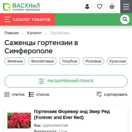
КАТАЛОГ ТОВАРОВ
Главная
Каталог
Гортензии
Саженцы гортензии в
Симферополе
Зеленые
Фиолетовые
Голубые
Розовые
Красные
РАСШИРЕННЫЙ ПОИСК
плитка
список
сортировать
Гортензия Форевер энд Эвер Ред
(Forever and Ever Red)
Вид
: крупнолистная
Высота куста
: 1,0 м.