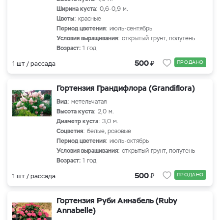
Ширина куста
: 0,6-0,9 м.
Цветы
: красные
Период цветения
: июль-сентябрь
Условия выращивания
: открытый грунт, полутень
Возраст:
1 год
₽
500
ПРОДАНО
1 шт / рассада
Гортензия Грандифлора (Grandiflora)
Вид
: метельчатая
Высота куста
: 2,0 м.
Диаметр куста
: 3,0 м.
Соцветия
: белые, розовые
Период цветения
: июль-октябрь
Условия выращивания
: открытый грунт, полутень
Возраст:
1 год
₽
500
ПРОДАНО
1 шт / рассада
Гортензия Руби Аннабель (Ruby
Annabelle)