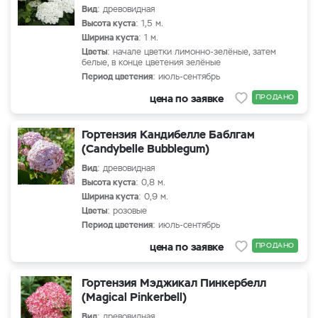
Вид
: древовидная
Высота куста
: 1,5 м.
Ширина куста
: 1 м.
Цветы
: начале цветки лимонно-зелёные, затем
белые, в конце цветения зелёные
Период цветения
: июль-сентябрь
цена по заявке
ПРОДАНО
Гортензия Кандибелле Баблгам
(Candybelle Bubblegum)
Вид
: древовидная
Высота куста
: 0,8 м.
Ширина куста
: 0,9 м.
Цветы
: розовые
Период цветения
: июль-сентябрь
цена по заявке
ПРОДАНО
Гортензия Мэджикал Пинкербелл
(Magical Pinkerbell)
Вид
: древовидная