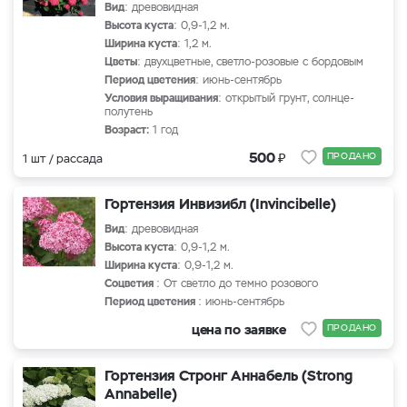
Вид
: древовидная
Высота куста
: 0,9-1,2 м.
Ширина куста
: 1,2 м.
Цветы
: двухцветные, светло-розовые с бордовым
Период цветения
: июнь-сентябрь
Условия выращивания
: открытый грунт, солнце-
полутень
Возраст:
1 год
₽
500
ПРОДАНО
1 шт / рассада
Гортензия Инвизибл (Invincibelle)
Вид
: древовидная
Высота куста
: 0,9-1,2 м.
Ширина куста
: 0,9-1,2 м.
Cоцветия
: От светло до темно розового
Период цветения
: июнь-сентябрь
цена по заявке
ПРОДАНО
Гортензия Стронг Аннабель (Strong
Annabelle)