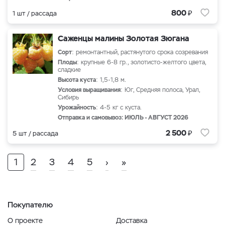
₽
800
1 шт / рассада
Саженцы малины Золотая Зюгана
Сорт
: ремонтантный, растянутого срока созревания
Плоды
: крупные 6-8 гр., золотисто-желтого цвета,
сладкие
Высота куста
: 1,5-1,8 м.
Условия выращивания
: Юг, Средняя полоса, Урал,
Сибирь
Урожайность
: 4-5 кг с куста.
Отправка и самовывоз: ИЮЛЬ - АВГУСТ 2026
₽
2 500
5 шт / рассада
1
2
3
4
5
›
»
Покупателю
О проекте
Доставка