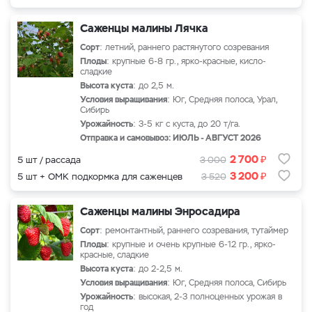
Саженцы малины Лячка
Сорт
: летний, раннего растянутого созревания
Плоды
: крупные 6-8 гр., ярко-красные, кисло-
сладкие
Высота куста
: до 2,5 м.
Условия выращивания
: Юг, Средняя полоса, Урал,
Сибирь
Урожайность
: 3-5 кг с куста, до 20 т/га.
Отправка и самовывоз: ИЮЛЬ - АВГУСТ 2026
₽
2 700
5 шт / рассада
3 000
₽
3 200
5 шт + ОМК подкормка для саженцев
3 520
Саженцы малины Энросадира
Сорт
: ремонтантный, раннего созревания, тутаймер
Плоды
: крупные и очень крупные 6-12 гр., ярко-
красные, сладкие
Высота куста
: до 2-2,5 м.
Условия выращивания
: Юг, Средняя полоса, Сибирь
Урожайность
: высокая, 2-3 полноценных урожая в
год