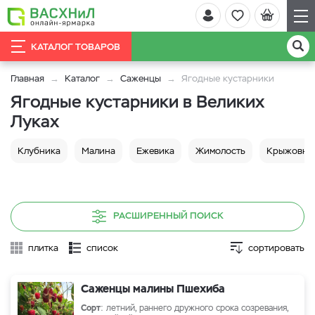
КАТАЛОГ ТОВАРОВ
Главная
Каталог
Саженцы
Ягодные кустарники
Ягодные кустарники в Великих
Луках
Клубника
Малина
Ежевика
Жимолость
Крыжовни
РАСШИРЕННЫЙ ПОИСК
плитка
список
сортировать
Саженцы малины Пшехиба
Сорт
: летний, раннего дружного срока созревания,