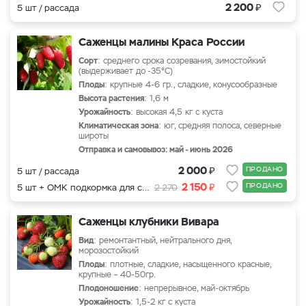
₽
2 200
5 шт / рассада
Саженцы малины Краса России
Сорт
: среднего срока созревания, зимостойкий
(выдерживает до -35°С)
Плоды
: крупные 4-6 гр., сладкие, конусообразные
Высота растения
: 1,6 м
Урожайность
: высокая 4,5 кг с куста
Климатическая зона
: юг, средняя полоса, северные
широты
Отправка и самовывоз: май - июнь 2026
₽
2 000
ПРОДАНО
5 шт / рассада
₽
2 150
ПРОДАНО
5 шт + ОМК подкормка для саженцев
2 270
Саженцы клубники Вивара
Вид
: ремонтантный, нейтрального дня,
морозостойкий
Плоды
: плотные, сладкие, насыщенного красные,
крупные – 40-50гр.
Плодоношение
:
непрерывное, май-октябрь
Урожайность
: 1,5-2 кг с куста