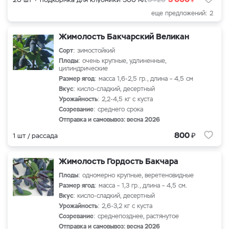
еще предложений: 2
Жимолость Бакчарский Великан
Сорт
: зимостойкий
Плоды
: очень крупные, удлиненные,
цилиндрические
Размер ягод
: масса 1,6-2,5 гр., длина – 4,5 см
Вкус
: кисло-сладкий, десертный
Урожайность
: 2,2-4,5 кг с куста
Созревание
: среднего срока
Отправка и самовывоз: весна 2026
₽
800
1 шт / рассада
Жимолость Гордость Бакчара
Плоды
: одномерно крупные, веретеновидные
Размер ягод
: масса – 1,3 гр., длина – 4,5 см.
Вкус
: кисло-сладкий, десертный
Урожайность
: 2,6-3,2 кг с куста
Созревание
: среднепозднее, растянутое
Отправка и самовывоз: весна 2026