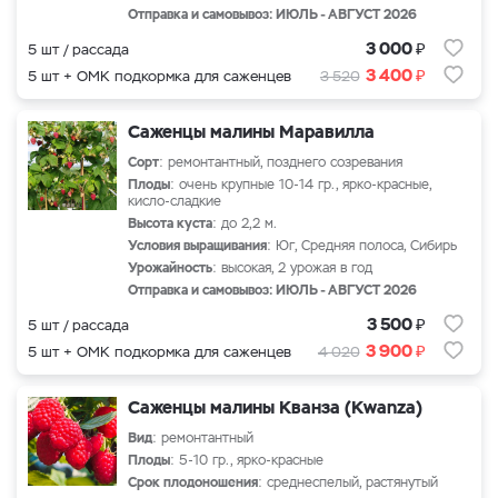
Отправка и самовывоз: ИЮЛЬ - АВГУСТ 2026
₽
3 000
5 шт / рассада
₽
3 400
5 шт + ОМК подкормка для саженцев
3 520
Саженцы малины Маравилла
Сорт
: ремонтантный, позднего созревания
Плоды
: очень крупные 10-14 гр., ярко-красные,
кисло-сладкие
Высота куста
: до 2,2 м.
Условия выращивания
: Юг, Средняя полоса, Сибирь
Урожайность
: высокая, 2 урожая в год
Отправка и самовывоз: ИЮЛЬ - АВГУСТ 2026
₽
3 500
5 шт / рассада
₽
3 900
5 шт + ОМК подкормка для саженцев
4 020
Саженцы малины Кванза (Kwanza)
Вид
: ремонтантный
Плоды
: 5-10 гр., ярко-красные
Срок плодоношения
: среднеспелый, растянутый