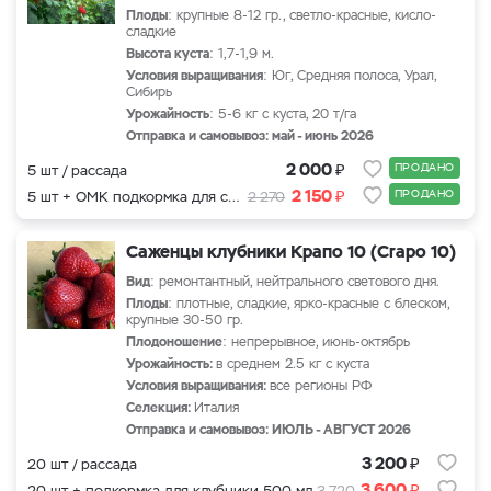
Плоды
: крупные 8-12 гр., светло-красные, кисло-
сладкие
Высота куста
: 1,7-1,9 м.
Условия выращивания
: Юг, Средняя полоса, Урал,
Сибирь
Урожайность
: 5-6 кг с куста, 20 т/га
Отправка и самовывоз: май - июнь 2026
₽
2 000
ПРОДАНО
5 шт / рассада
₽
2 150
ПРОДАНО
5 шт + ОМК подкормка для саженцев
2 270
Саженцы клубники Крапо 10 (Crapo 10)
Вид
: ремонтантный, нейтрального светового дня.
Плоды
: плотные, сладкие, ярко-красные с блеском,
крупные 30-50 гр.
Плодоношение
: непрерывное, июнь-октябрь
Урожайность:
в среднем 2.5 кг с куста
Условия выращивания:
все регионы РФ
Селекция:
Италия
Отправка и самовывоз: ИЮЛЬ - АВГУСТ 2026
₽
3 200
20 шт / рассада
₽
3 600
20 шт + подкормка для клубники 500 мл.
3 720