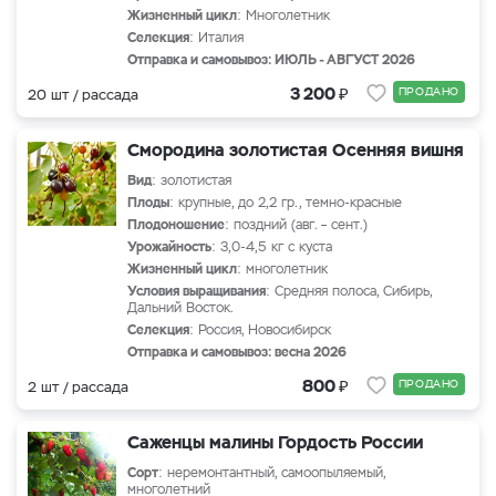
Жизненный цикл
: Многолетник
Селекция
: Италия
Отправка и самовывоз: ИЮЛЬ - АВГУСТ 2026
₽
3 200
ПРОДАНО
20 шт / рассада
Смородина золотистая Осенняя вишня
Вид
: золотистая
Плоды
: крупные, до 2,2 гр., темно-красные
Плодоношение
: поздний (авг. – сент.)
Урожайность
: 3,0-4,5 кг с куста
Жизненный цикл
: многолетник
Условия выращивания
: Средняя полоса, Сибирь,
Дальний Восток.
Селекция
: Россия, Новосибирск
Отправка и самовывоз: весна 2026
₽
800
ПРОДАНО
2 шт / рассада
Саженцы малины Гордость России
Сорт
: неремонтантный, самоопыляемый,
многолетний