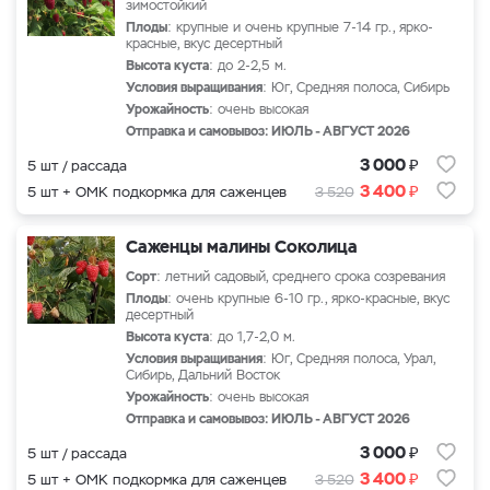
зимостойкий
Плоды
: крупные и очень крупные 7-14 гр., ярко-
красные, вкус десертный
Высота куста
: до 2-2,5 м.
Условия выращивания
: Юг, Средняя полоса, Сибирь
Урожайность
: очень высокая
Отправка и самовывоз: ИЮЛЬ - АВГУСТ 2026
₽
3 000
5 шт / рассада
₽
3 400
5 шт + ОМК подкормка для саженцев
3 520
Саженцы малины Соколица
Сорт
: летний садовый, среднего срока созревания
Плоды
: очень крупные 6-10 гр., ярко-красные, вкус
десертный
Высота куста
: до 1,7-2,0 м.
Условия выращивания
: Юг, Средняя полоса, Урал,
Сибирь, Дальний Восток
Урожайность
: очень высокая
Отправка и самовывоз: ИЮЛЬ - АВГУСТ 2026
₽
3 000
5 шт / рассада
₽
3 400
5 шт + ОМК подкормка для саженцев
3 520