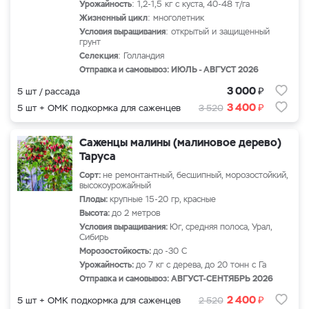
Урожайность
: 1,2-1,5 кг с куста, 40-48 т/га
Жизненный цикл
: многолетник
Условия выращивания
: открытый и защищенный
грунт
Селекция
: Голландия
Отправка и самовывоз: ИЮЛЬ - АВГУСТ 2026
₽
3 000
5 шт / рассада
₽
3 400
5 шт + ОМК подкормка для саженцев
3 520
Саженцы малины (малиновое дерево)
Таруса
Сорт:
не ремонтантный, бесшипный, морозостойкий,
высокоурожайный
Плоды:
крупные 15-20 гр, красные
Высота:
до 2 метров
Условия выращивания:
Юг, средняя полоса, Урал,
Сибирь
Морозостойкость:
до -30 С
Урожайность:
до 7 кг с дерева, до 20 тонн с Га
Отправка и самовывоз: АВГУСТ-СЕНТЯБРЬ 2026
₽
2 400
5 шт + ОМК подкормка для саженцев
2 520